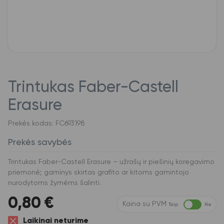
Trintukas Faber-Castell
Erasure
Prekės kodas: FC693198
Prekės savybės
Trintukas Faber-Castell Erasure – užrašų ir piešinių koregavimo
priemonė; gaminys skirtas grafito ar kitoms gamintojo
nurodytoms žymėms šalinti.
0,80
€
Kaina su PVM
Taip
Ne
Laikinai neturime