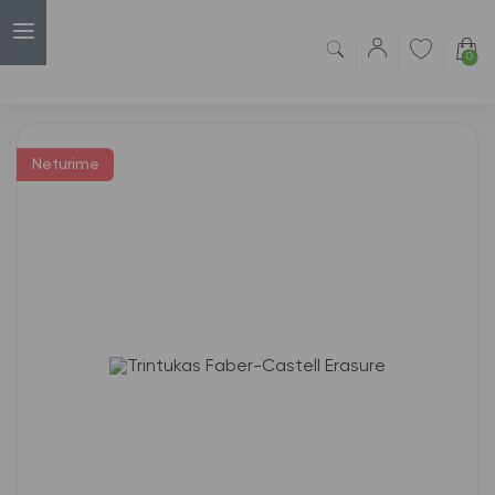
0
Capsulė
›
Trintukai
›
Trintukas Faber-Castell Erasure
Neturime