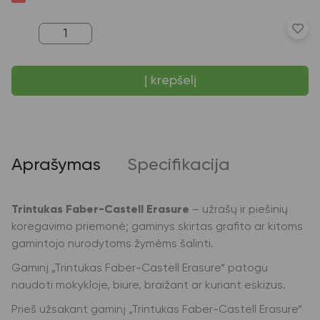
produkto
kiekis:
Trintukas
Faber-
Į krepšelį
Castell
Erasure
Aprašymas
Specifikacija
Trintukas Faber-Castell Erasure
– užrašų ir piešinių
koregavimo priemonė; gaminys skirtas grafito ar kitoms
gamintojo nurodytoms žymėms šalinti.
Gaminį „Trintukas Faber-Castell Erasure“ patogu
naudoti mokykloje, biure, braižant ar kuriant eskizus.
Prieš užsakant gaminį „Trintukas Faber-Castell Erasure“