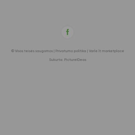
© Visos teisės saugomos |
Privatumo politika
|
Varle.lt marketplace
Sukurta:
PictureIDeas