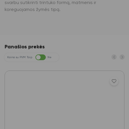
svarbu sutikrinti trintuko formą, matmenis ir
koreguojamos žymės tipą.
Panašios prekės
Kaina su PVM
Taip
Ne