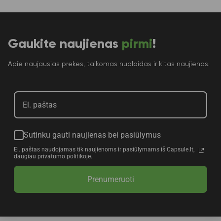
Gaukite naujienas
pirmi
!
Apie naujausias prekes, taikomas nuolaidas ir kitas naujienas.
Sutinku gauti naujienas bei pasiūlymus
El. paštas naudojamas tik naujienoms ir pasiūlymams iš Capsule.lt,
daugiau privatumo politikoje.
Prenumeruoti