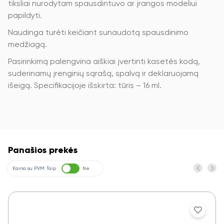
tiksliai nurodytam spausdintuvo ar įrangos modeliui
papildyti.
Naudinga turėti keičiant sunaudotą spausdinimo
medžiagą.
Pasirinkimą palengvina aiškiai įvertinti kasetės kodą,
suderinamų įrenginių sąrašą, spalvą ir deklaruojamą
išeigą. Specifikacijoje išskirta: tūris – 16 ml.
Panašios prekės
Kaina su PVM
Taip
Ne