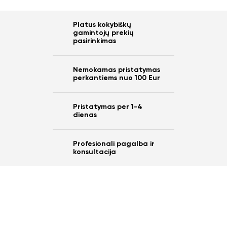
Ar norite sutaupyti
Platus kokybiškų
gamintojų prekių
10%
pasirinkimas
nuo savo užsakymo?
Nemokamas pristatymas
perkantiems nuo 100 Eur
Taip
Pristatymas per 1-4
dienas
Ne
Profesionali pagalba ir
konsultacija