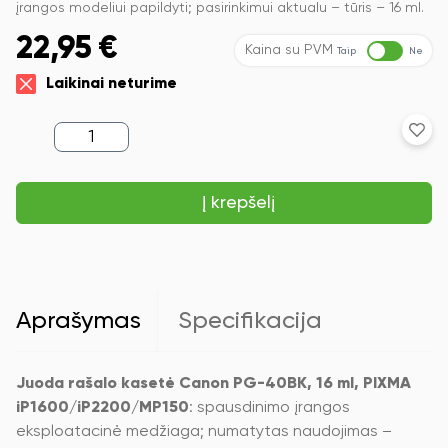
įrangos modeliui papildyti; pasirinkimui aktualu – tūris – 16 ml.
22,95
€
Kaina su PVM
Taip
Ne
Laikinai neturime
produkto
kiekis:
Juoda
rašalo
Į krepšelį
kasetė
Canon
PG-
40BK,
16
ml,
PIXMA
Aprašymas
Specifikacija
iP1600/iP2200/MP150
Juoda rašalo kasetė Canon PG-40BK, 16 ml, PIXMA
iP1600/iP2200/MP150
: spausdinimo įrangos
eksploatacinė medžiaga; numatytas naudojimas –