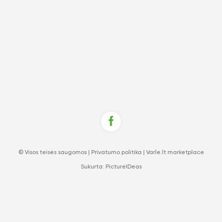
© Visos teisės saugomos |
Privatumo politika
|
Varle.lt marketplace
Sukurta:
PictureIDeas