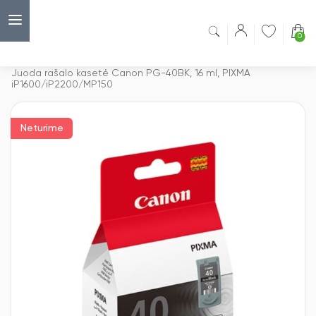
0
Capsulė
›
Rašalo kasetės
›
Juoda rašalo kasetė Canon PG-40BK, 16 ml, PIXMA
iP1600/iP2200/MP150
Neturime