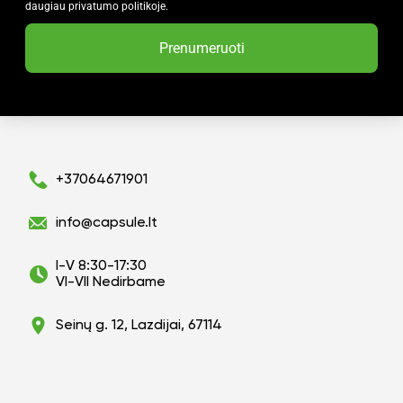
daugiau privatumo politikoje.
Prenumeruoti
+37064671901
info@capsule.lt
I-V 8:30-17:30
VI-VII Nedirbame
Seinų g. 12, Lazdijai, 67114