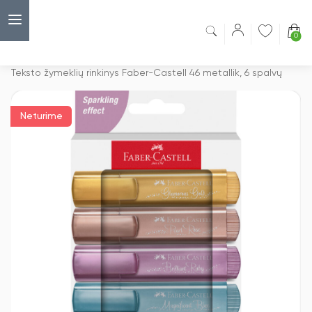
0
Capsulė
›
Teksto žymekliai
›
Teksto žymeklių rinkinys Faber-Castell 46 metallik, 6 spalvų
Neturime