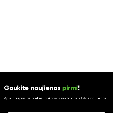
Gaukite naujienas
pirmi
!
Apie naujausias prekes, taikomas nuolaidas ir kitas naujienas.