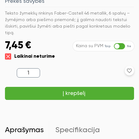
Prekės savybės
Teksto žymeklių rinkinys Faber-Castell 46 metallik, 6 spalvų –
žymėjimo arba piešimo priemonė; jį galima naudoti tekstui
išskirti, paviršiui žymėti arba piešti pagal konkretaus modelio
tipą.
7,45
€
Kaina su PVM
Taip
Ne
Laikinai neturime
produkto
kiekis:
Teksto
žymeklių
Į krepšelį
rinkinys
Faber-
Castell
46
metallik,
6
spalvų
Aprašymas
Specifikacija