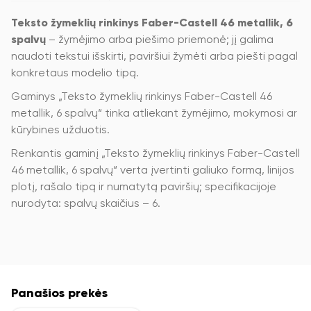
Teksto žymeklių rinkinys Faber-Castell 46 metallik, 6
spalvų
– žymėjimo arba piešimo priemonė; jį galima
naudoti tekstui išskirti, paviršiui žymėti arba piešti pagal
konkretaus modelio tipą.
Gaminys „Teksto žymeklių rinkinys Faber-Castell 46
metallik, 6 spalvų“ tinka atliekant žymėjimo, mokymosi ar
kūrybines užduotis.
Renkantis gaminį „Teksto žymeklių rinkinys Faber-Castell
46 metallik, 6 spalvų“ verta įvertinti galiuko formą, linijos
plotį, rašalo tipą ir numatytą paviršių; specifikacijoje
nurodyta: spalvų skaičius – 6.
Panašios prekės