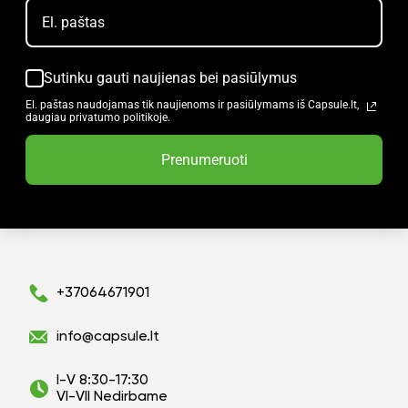
Sutinku gauti naujienas bei pasiūlymus
El. paštas naudojamas tik naujienoms ir pasiūlymams iš Capsule.lt,
daugiau privatumo politikoje.
Prenumeruoti
+37064671901
info@capsule.lt
I-V 8:30-17:30
VI-VII Nedirbame