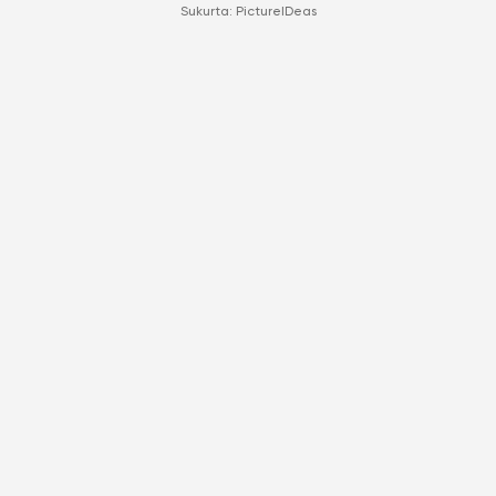
Sukurta:
PictureIDeas