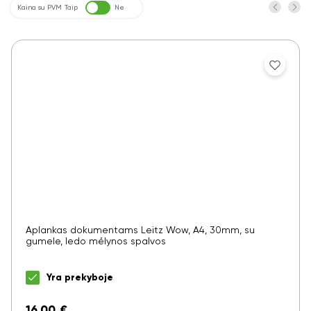
Kaina su PVM
Taip
Ne
Aplankas dokumentams Leitz Wow, A4, 30mm, su
gumele, ledo mėlynos spalvos
Yra prekyboje
16,00
€