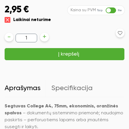
2,95
€
Kaina su PVM
Taip
Ne
Laikinai neturime
produkto
-
+
kiekis:
Segtuvas
College
Į krepšelį
A4,
75mm,
ekonominis,
oranžinės
spalvos
Aprašymas
Specifikacija
Segtuvas College A4, 75mm, ekonominis, oranžinės
spalvos
– dokumentų sisteminimo priemonė; naudojimo
paskirtis – perforuotiems lapams arba įmautėms
susegti ir laikyti.