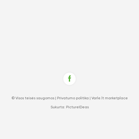
© Visos teisės saugomos |
Privatumo politika
|
Varle.lt marketplace
Sukurta:
PictureIDeas