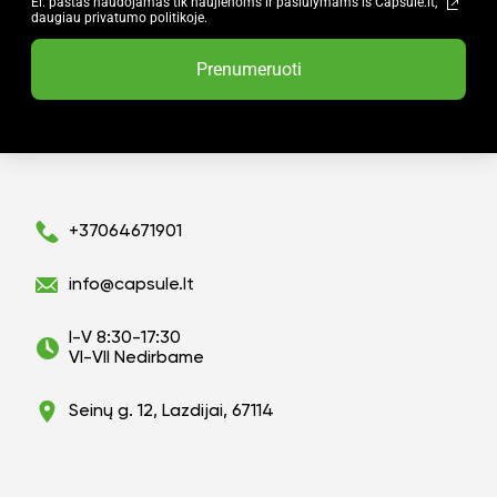
El. paštas naudojamas tik naujienoms ir pasiūlymams iš Capsule.lt,
daugiau privatumo politikoje.
Prenumeruoti
+37064671901
info@capsule.lt
I-V 8:30-17:30
VI-VII Nedirbame
Seinų g. 12, Lazdijai, 67114