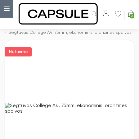
0
Capsulė
›
Segtuvai su svertiniu prispaudimo mechanizmu A4
›
Segtuvas College A4, 75mm, ekonominis, oranžinės spalvos
Neturime