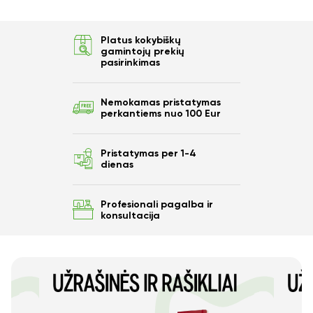
Ar norite sutaupyti
Platus kokybiškų
10%
gamintojų prekių
pasirinkimas
nuo savo užsakymo?
Nemokamas pristatymas
perkantiems nuo 100 Eur
Taip
Pristatymas per 1-4
dienas
Ne
Profesionali pagalba ir
konsultacija