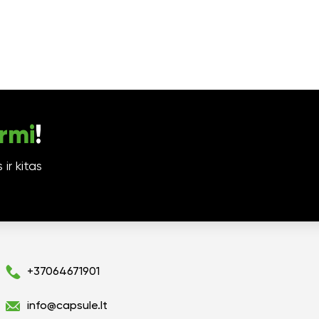
rmi
!
ir kitas
+37064671901
info@capsule.lt