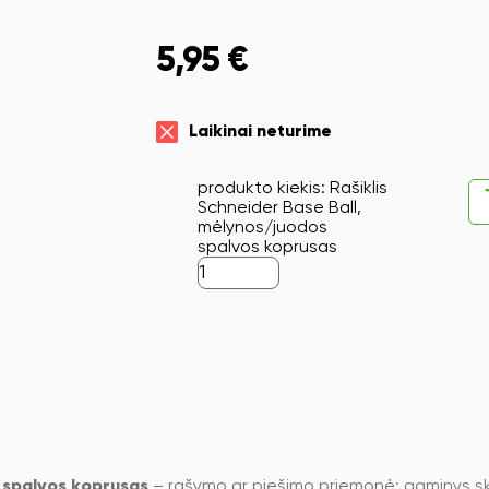
5,95
€
Laikinai neturime
produkto kiekis: Rašiklis
Schneider Base Ball,
mėlynos/juodos
spalvos koprusas
s spalvos koprusas
– rašymo ar piešimo priemonė; gaminys ski