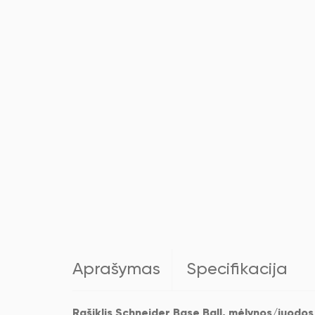
Aprašymas
Specifikacija
Rašiklis Schneider Base Ball, mėlynos/juodo