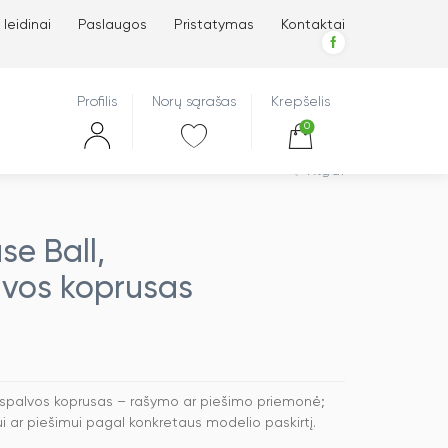
 leidinai
Paslaugos
Pristatymas
Kontaktai
Profilis
Norų sąrašas
Krepšelis
0
Atgal
se Ball,
vos koprusas
 spalvos koprusas – rašymo ar piešimo priemonė;
 ar piešimui pagal konkretaus modelio paskirtį.