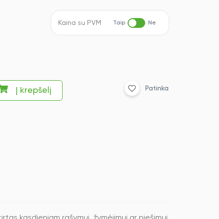
Kaina su PVM
Taip
Ne
Patinka
Į krepšelį
rtas kasdieniam rašymui, žymėjimui ar piešimui