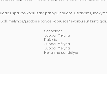
s/juodos spalvos koprusas“ patogu naudoti užrašams, mokymo
all, mėlynos/juodos spalvos koprusas“ svarbu sutikrinti galiuko
Schneider
Juoda, Mėlyna
Rašiklis
Juoda, Mėlyna
Juoda, Mėlyna
Neturime sandėlyje