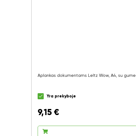
Aplankas dokumentams LeItz Wow, A4, su gumele, 
Yra prekyboje
9,15
€