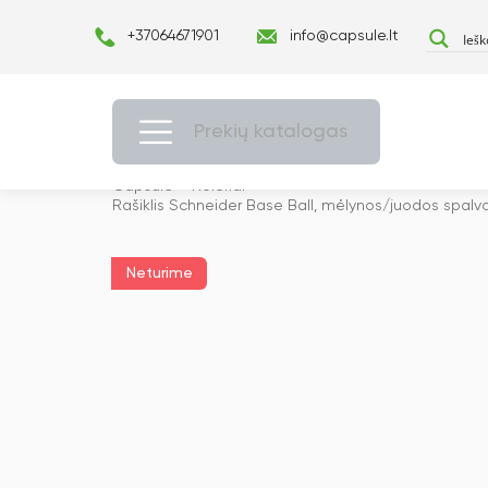
+37064671901
info@capsule.lt
Prekių katalogas
Capsulė
›
Roleriai
›
Rašiklis Schneider Base Ball, mėlynos/juodos spalv
Neturime