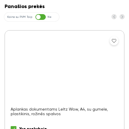
Panašios prekės
Kaina su PVM
Taip
Ne
Aplankas dokumentams LeItz Wow, A4, su gumele,
plastikinis, rožinės spalvos