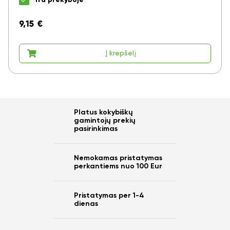
Yra prekyboje
9,15
€
Į krepšelį
Platus kokybiškų
gamintojų prekių
pasirinkimas
Nemokamas pristatymas
perkantiems nuo 100 Eur
Pristatymas per 1-4
dienas