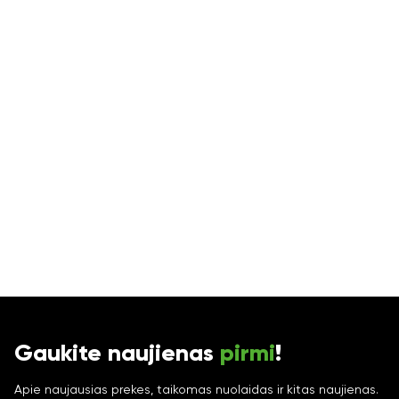
Gaukite naujienas
pirmi
!
Apie naujausias prekes, taikomas nuolaidas ir kitas naujienas.