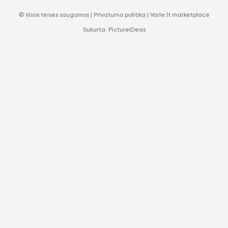
© Visos teisės saugomos |
Privatumo politika
|
Varle.lt marketplace
Sukurta:
PictureIDeas