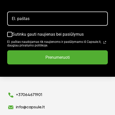
Sutinku gauti naujienas bei pasiūlymus
El. paštas naudojamas tik naujienoms ir pasiūlymams iš Capsule.lt,
daugiau privatumo politikoje.
Prenumeruoti
+37064671901
info@capsule.lt