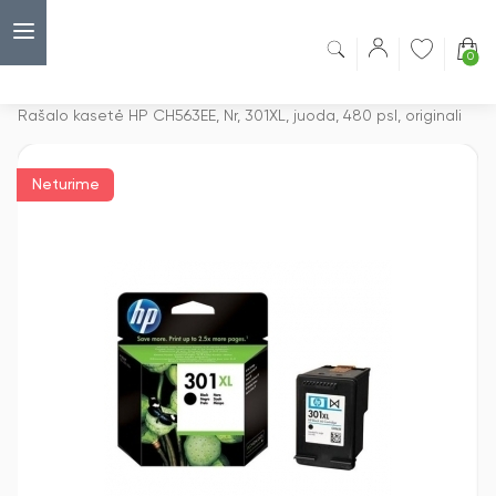
0
Capsulė
›
Rašalo kasetės
›
Rašalo kasetė HP CH563EE, Nr, 301XL, juoda, 480 psl, originali
Neturime