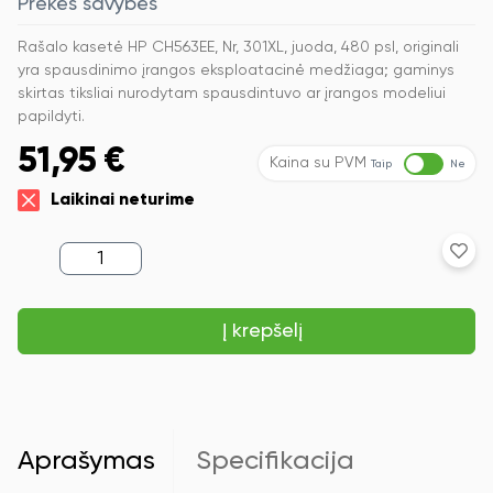
Prekės savybės
Rašalo kasetė HP CH563EE, Nr, 301XL, juoda, 480 psl, originali
yra spausdinimo įrangos eksploatacinė medžiaga; gaminys
skirtas tiksliai nurodytam spausdintuvo ar įrangos modeliui
papildyti.
51,95
€
Kaina su PVM
Taip
Ne
Laikinai neturime
produkto
kiekis:
Rašalo
kasetė
Į krepšelį
HP
CH563EE,
Nr,
301XL,
juoda,
480
psl,
Aprašymas
Specifikacija
originali