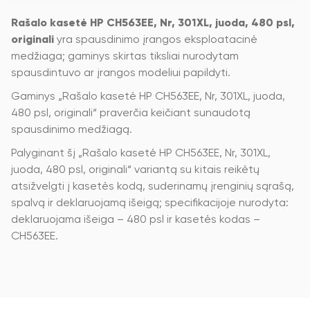
Rašalo kasetė HP CH563EE, Nr, 301XL, juoda, 480 psl,
originali
yra spausdinimo įrangos eksploatacinė
medžiaga; gaminys skirtas tiksliai nurodytam
spausdintuvo ar įrangos modeliui papildyti.
Gaminys „Rašalo kasetė HP CH563EE, Nr, 301XL, juoda,
480 psl, originali“ praverčia keičiant sunaudotą
spausdinimo medžiagą.
Palyginant šį „Rašalo kasetė HP CH563EE, Nr, 301XL,
juoda, 480 psl, originali“ variantą su kitais reikėtų
atsižvelgti į kasetės kodą, suderinamų įrenginių sąrašą,
spalvą ir deklaruojamą išeigą; specifikacijoje nurodyta:
deklaruojama išeiga – 480 psl ir kasetės kodas –
CH563EE.