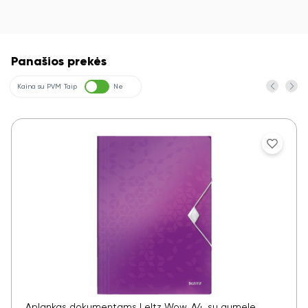
Panašios prekės
Kaina su PVM
Taip
Ne
Aplankas dokumentams LeItz Wow, A4, su gumele,