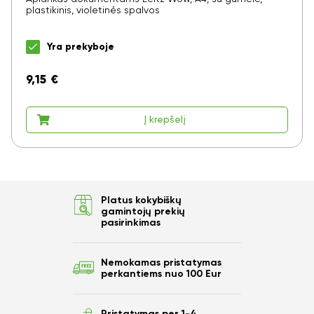
plastikinis, violetinės spalvos
Yra prekyboje
9,15
€
Į krepšelį
Platus kokybiškų
gamintojų prekių
pasirinkimas
Nemokamas pristatymas
perkantiems nuo 100 Eur
Pristatymas per 1-4