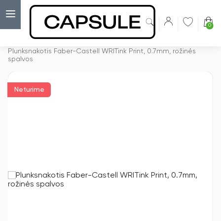
0
Capsulė
›
Išskirtiniai plunksnakočiai
›
Plunksnakotis Faber-Castell WRITink Print, 0.7mm, rožinės
spalvos
Neturime