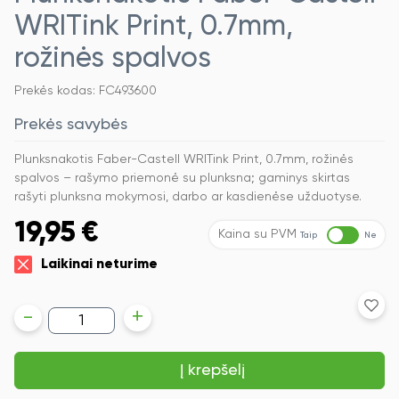
WRITink Print, 0.7mm,
rožinės spalvos
Prekės kodas: FC493600
Prekės savybės
Plunksnakotis Faber-Castell WRITink Print, 0.7mm, rožinės
spalvos – rašymo priemonė su plunksna; gaminys skirtas
rašyti plunksna mokymosi, darbo ar kasdienėse užduotyse.
19,95
€
Kaina su PVM
Taip
Ne
Laikinai neturime
produkto
-
+
kiekis:
Plunksnakotis
Faber-
Į krepšelį
Castell
WRITink