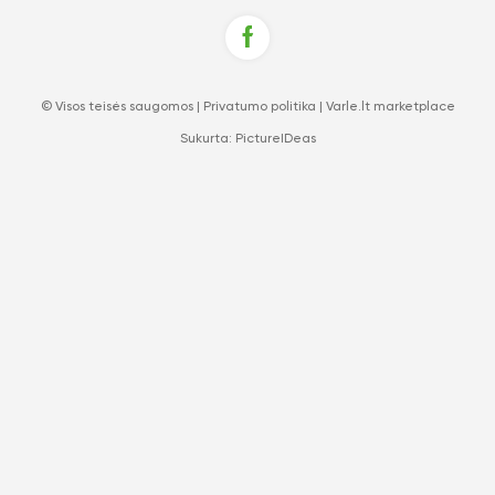
© Visos teisės saugomos |
Privatumo politika
|
Varle.lt marketplace
Sukurta:
PictureIDeas