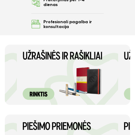
dienas
Profesionali pagalba ir
konsultacija
Ar norite sutaupyti
10%
nuo savo užsakymo?
Taip
Ne