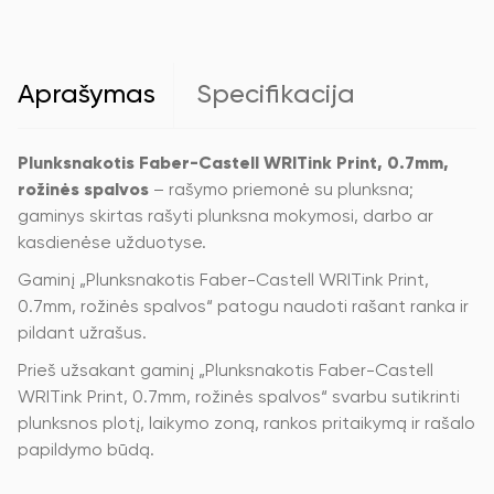
Print,
0.7mm,
rožinės
spalvos
Aprašymas
Specifikacija
Plunksnakotis Faber-Castell WRITink Print, 0.7mm,
rožinės spalvos
– rašymo priemonė su plunksna;
gaminys skirtas rašyti plunksna mokymosi, darbo ar
kasdienėse užduotyse.
Gaminį „Plunksnakotis Faber-Castell WRITink Print,
0.7mm, rožinės spalvos“ patogu naudoti rašant ranka ir
pildant užrašus.
Prieš užsakant gaminį „Plunksnakotis Faber-Castell
WRITink Print, 0.7mm, rožinės spalvos“ svarbu sutikrinti
plunksnos plotį, laikymo zoną, rankos pritaikymą ir rašalo
papildymo būdą.