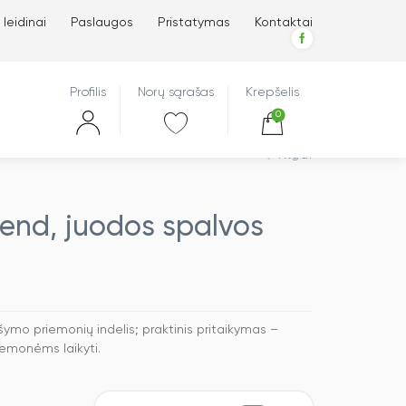
 leidinai
Paslaugos
Pristatymas
Kontaktai
Profilis
Norų sąrašas
Krepšelis
0
Atgal
rend, juodos spalvos
šymo priemonių indelis; praktinis pritaikymas –
iemonėms laikyti.