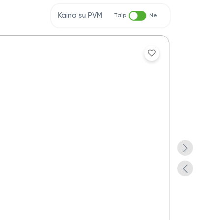
Kaina su PVM
Taip
Ne
Aplankas dok
Yra pre