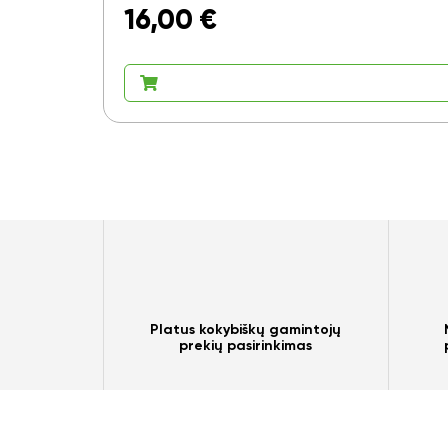
16,00
€
Platus kokybiškų gamintojų
prekių pasirinkimas