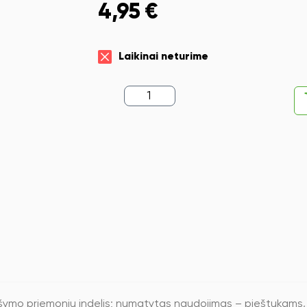
4,95
€
Laikinai neturime
produkto
kiekis:
Pieštukinė
Durable
Trend,
juodos
spalvos
ašymo priemonių indelis; numatytas naudojimas – pieštukams,