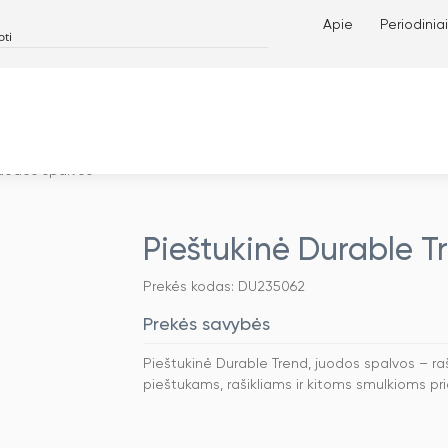
Apie
Periodiniai
juodos spalvos
Pieštukinė Durable T
Prekės kodas: DU235062
Prekės savybės
Pieštukinė Durable Trend, juodos spalvos – ra
pieštukams, rašikliams ir kitoms smulkioms pr