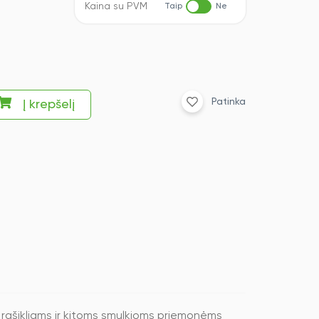
Kaina su PVM
Taip
Ne
Patinka
Į krepšelį
 rašikliams ir kitoms smulkioms priemonėms