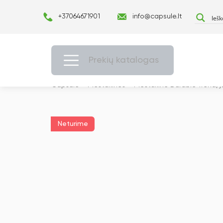
+37064671901
info@capsule.lt
Prekių katalogas
Capsulė
›
Pieštukinės
›
Pieštukinė Durable Trend, 
Neturime