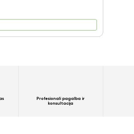
6,80
€
as
Profesionali pagalba ir
konsultacija