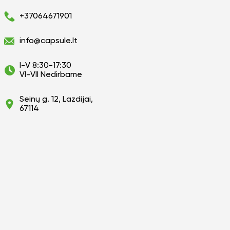
+37064671901
info@capsule.lt
I-V 8:30-17:30
VI-VII Nedirbame
Seinų g. 12, Lazdijai,
67114