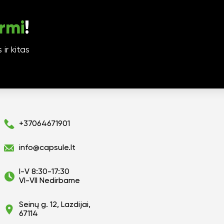
rmi
!
ir kitas
+37064671901
info@capsule.lt
I-V 8:30-17:30
VI-VII Nedirbame
Seinų g. 12, Lazdijai,
67114