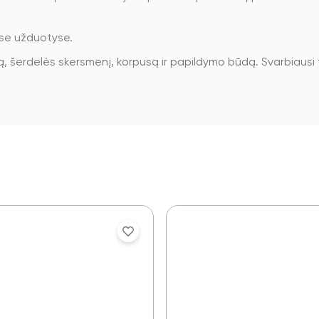
ėse užduotyse.
ą, šerdelės skersmenį, korpusą ir papildymo būdą. Svarbiausi