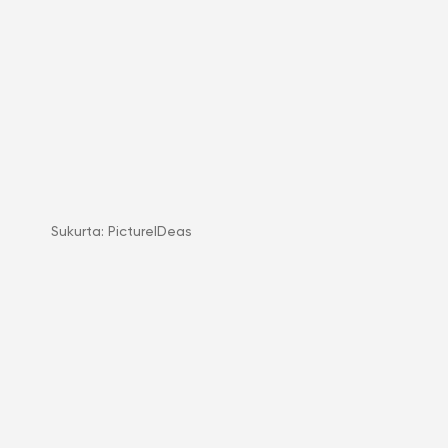
Sukurta:
PictureIDeas