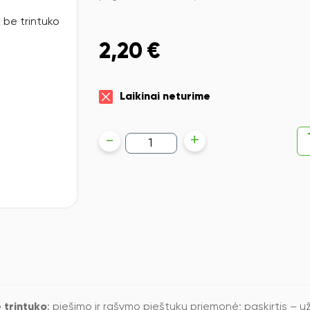
2,20
€
Laikinai neturime
produkto
-
+
kiekis:
Pieštukas
Faber-
Castell
9000
Jumbo,
8B,
be
trintuko
 trintuko
: piešimo ir rašymo pieštuku priemonė; paskirtis – 