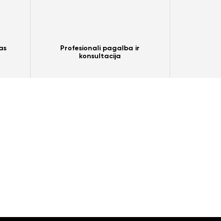
as
Profesionali pagalba ir
konsultacija