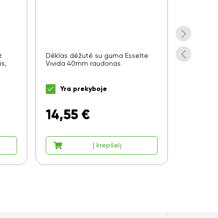
z
Dėklas dėžutė su guma Esselte
Aplankas
s,
Vivida 40mm raudonas
Wow, A4, s
violetinė
Yra prekyboje
Yra 
14,55
€
9,15
Į krepšelį