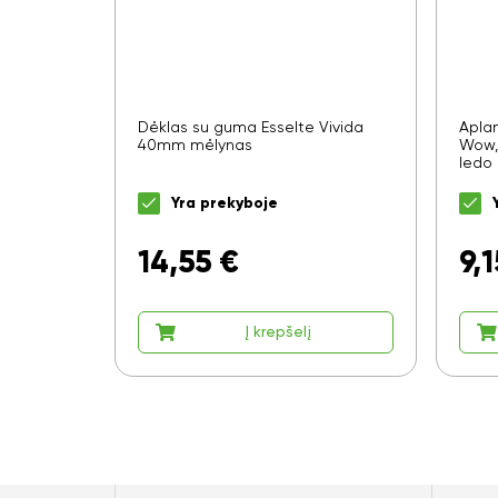
Dėklas su guma Esselte Vivida
Apla
40mm mėlynas
Wow, 
ledo
Yra prekyboje
14,55
€
9,1
Į krepšelį