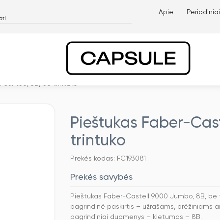
Apie
Periodiniai
 Jumbo, 8B, be trintuko
Pieštukas Faber-Cast
trintuko
Prekės kodas: FC193081
Prekės savybės
Pieštukas Faber-Castell 9000 Jumbo, 8B, be t
pagrindinė paskirtis – užrašams, brėžiniams a
pagrindiniai duomenys – kietumas – 8B.