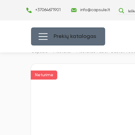
+37064671901
info@capsule.lt
Prekių katalogas
Capsulė
›
Pieštukai
›
Pieštukas Faber-Castell 9000
Neturime