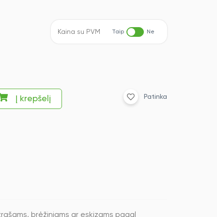
Kaina su PVM
Taip
Ne
Patinka
Į krepšelį
užrašams, brėžiniams ar eskizams pagal