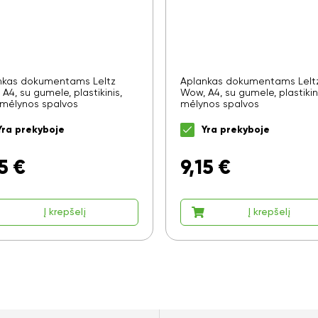
nkas dokumentams LeItz
Aplankas dokumentams LeIt
A4, su gumele, plastikinis,
Wow, A4, su gumele, plastikini
 mėlynos spalvos
mėlynos spalvos
Yra prekyboje
Yra prekyboje
5
€
9,15
€
Į krepšelį
Į krepšelį