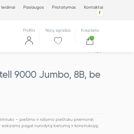
 leidinai
Paslaugos
Pristatymas
Kontaktai
Profilis
Norų sąrašas
Krepšelis
0
Atgal
ell 9000 Jumbo, 8B, be
rintuko – piešimo ir rašymo pieštuku priemonė;
r eskizams pagal nurodytą kietumą ir konstrukciją;