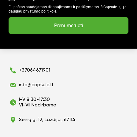
El. paštas naudojamas tik naujienoms ir pasiūlymams iš Capsule.lt,
daugiau privatumo politikoje.
Prenumeruoti
+37064671901
info@capsule.lt
I-V 8:30-17:30
VI-VII Nedirbame
Seinų g. 12, Lazdijai, 67114