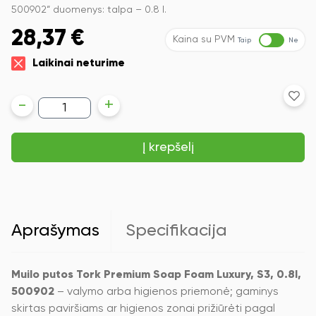
500902“ duomenys: talpa – 0.8 l.
28,37
€
Kaina su PVM
Taip
Ne
Laikinai neturime
produkto
-
+
kiekis:
Muilo
putos
Į krepšelį
Tork
Premium
Soap
Foam
Luxury,
S3,
0.8l,
Aprašymas
Specifikacija
500902
Muilo putos Tork Premium Soap Foam Luxury, S3, 0.8l,
500902
– valymo arba higienos priemonė; gaminys
skirtas paviršiams ar higienos zonai prižiūrėti pagal