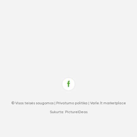
© Visos teisės saugomos |
Privatumo politika
|
Varle.lt marketplace
Sukurta:
PictureIDeas