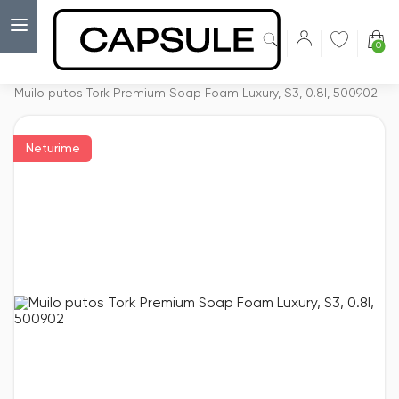
0
Capsulė
›
Muilai
›
Muilo putos Tork Premium Soap Foam Luxury, S3, 0.8l, 500902
Neturime