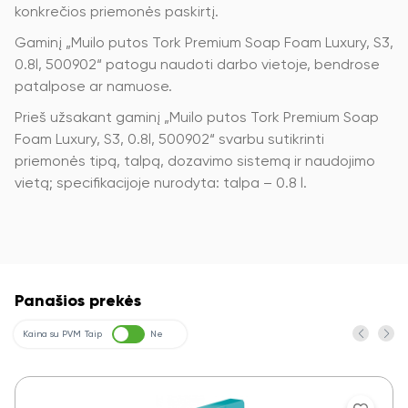
konkrečios priemonės paskirtį.
Gaminį „Muilo putos Tork Premium Soap Foam Luxury, S3,
0.8l, 500902“ patogu naudoti darbo vietoje, bendrose
patalpose ar namuose.
Prieš užsakant gaminį „Muilo putos Tork Premium Soap
Foam Luxury, S3, 0.8l, 500902“ svarbu sutikrinti
priemonės tipą, talpą, dozavimo sistemą ir naudojimo
vietą; specifikacijoje nurodyta: talpa – 0.8 l.
Panašios prekės
Kaina su PVM
Taip
Ne