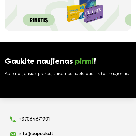
Gaukite naujienas
pirmi
!
Apie naujausias prekes, taikomas nuolaidas ir kitas naujienas.
+37064671901
info@capsule.lt