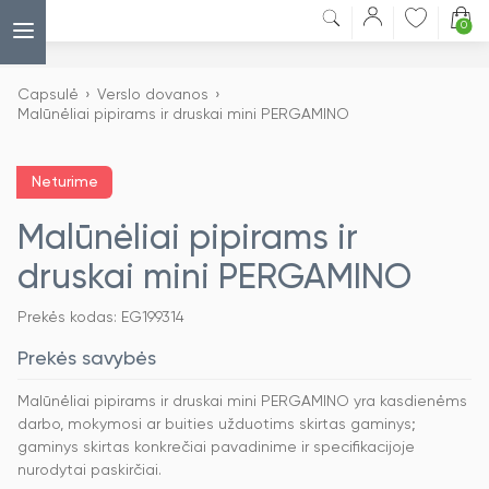
0
Capsulė
›
Verslo dovanos
›
Malūnėliai pipirams ir druskai mini PERGAMINO
Neturime
Malūnėliai pipirams ir
druskai mini PERGAMINO
Prekės kodas: EG199314
Prekės savybės
Malūnėliai pipirams ir druskai mini PERGAMINO yra kasdienėms
darbo, mokymosi ar buities užduotims skirtas gaminys;
gaminys skirtas konkrečiai pavadinime ir specifikacijoje
nurodytai paskirčiai.