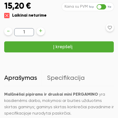
15,20
€
Kaina su PVM
Taip
Ne
Laikinai neturime
produkto
-
+
kiekis:
Malūnėliai
pipirams
Į krepšelį
ir
druskai
mini
PERGAMINO
Aprašymas
Specifikacija
Malūnėliai pipirams ir druskai mini PERGAMINO
yra
kasdienėms darbo, mokymosi ar buities užduotims
skirtas gaminys; gaminys skirtas konkrečiai pavadinime ir
specifikacijoje nurodytai paskirčiai.