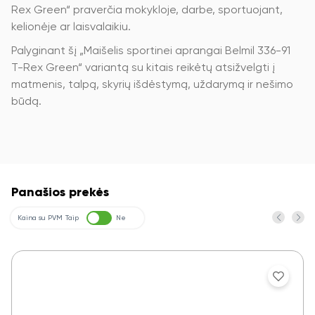
Rex Green“ praverčia mokykloje, darbe, sportuojant,
kelionėje ar laisvalaikiu.
Palyginant šį „Maišelis sportinei aprangai Belmil 336-91
T-Rex Green“ variantą su kitais reikėtų atsižvelgti į
matmenis, talpą, skyrių išdėstymą, uždarymą ir nešimo
būdą.
Panašios prekės
Kaina su PVM
Taip
Ne