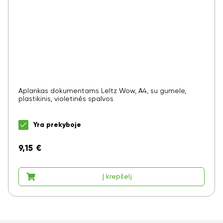
Aplankas dokumentams LeItz Wow, A4, su gumele,
plastikinis, violetinės spalvos
Yra prekyboje
9,15
€
Į krepšelį