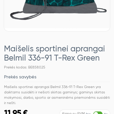
Maišelis sportinei aprangai
Belmil 336-91 T-Rex Green
Prekės kodas: BE858025
Prekės savybės
Maišelis sportinei aprangai Belmil 336-91 T-Rex Green yra
daiktams susidėti ir nešioti skirtas gaminys; gaminys skirtas
mokymosi, darbo, sporto ar asmeninėms priemonėms susidėti
ir nešti.
11,95
€
Kaina su PVM