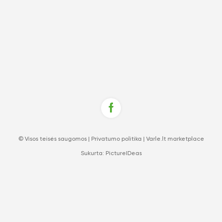
© Visos teisės saugomos |
Privatumo politika
|
Varle.lt marketplace
Sukurta:
PictureIDeas