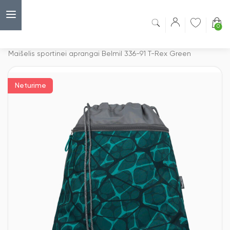
0
Capsulė
›
Maišeliai sportinei aprangai
›
Maišelis sportinei aprangai Belmil 336-91 T-Rex Green
Neturime