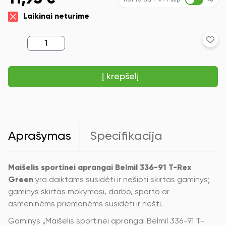
Taip
Ne
Laikinai neturime
produkto
kiekis:
Maišelis
sportinei
Į krepšelį
aprangai
Belmil
336-
91
T-
Rex
Green
Aprašymas
Specifikacija
Maišelis sportinei aprangai Belmil 336-91 T-Rex
Green
yra daiktams susidėti ir nešioti skirtas gaminys;
gaminys skirtas mokymosi, darbo, sporto ar
asmeninėms priemonėms susidėti ir nešti.
Gaminys „Maišelis sportinei aprangai Belmil 336-91 T-