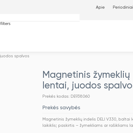
Apie
Periodiniai
filters
tches only
, juodos spalvos
Magnetinis žymeklių i
lentai, juodos spalvo
Prekės kodas: DE938060
Prekės savybės
Magnetinis žymeklių indelis DELI V330, baltai
laikiklis; paskirtis – žymekliams ar rašikliams 