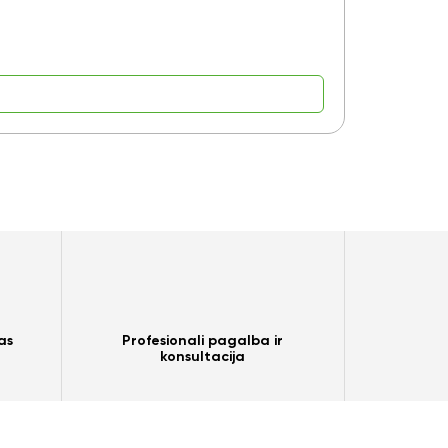
Yra pre
9,15
€
as
Profesionali pagalba ir
konsultacija