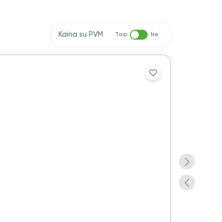
Kaina su PVM
Taip
Ne
Aplankas do