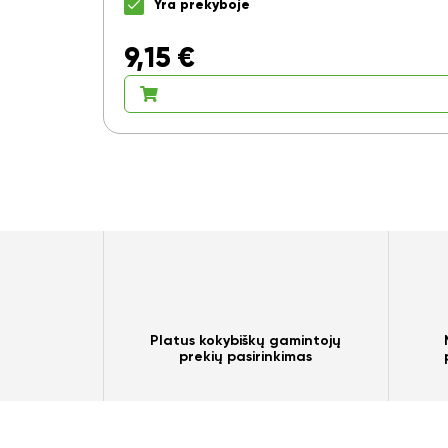
Yra prekyboje
9,15
€
Platus kokybiškų gamintojų
prekių pasirinkimas