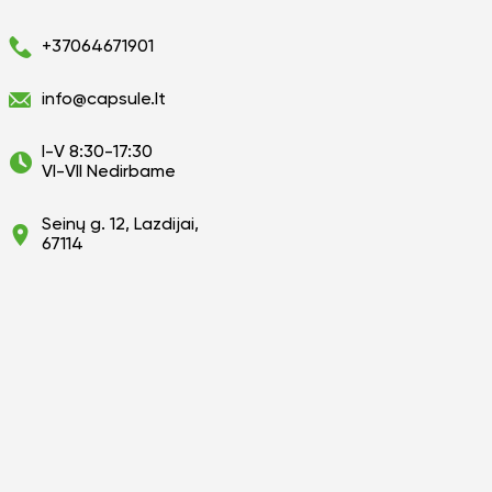
+37064671901
info@capsule.lt
I-V 8:30-17:30
VI-VII Nedirbame
Seinų g. 12, Lazdijai,
67114