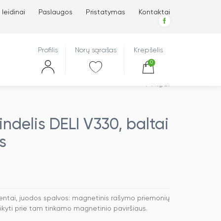
 leidinai
Paslaugos
Pristatymas
Kontaktai
Profilis
Norų sąrašas
Krepšelis
0
Atgal
ndelis DELI V330, baltai
s
 lentai, juodos spalvos: magnetinis rašymo priemonių
laikyti prie tam tinkamo magnetinio paviršiaus.