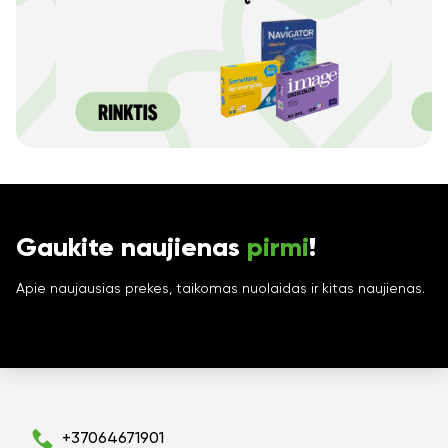
Gaukite naujienas
pirmi
!
Apie naujausias prekes, taikomas nuolaidas ir kitas naujienas.
+37064671901