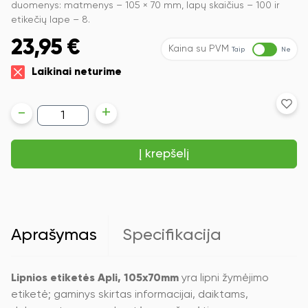
duomenys: matmenys – 105 × 70 mm, lapų skaičius – 100 ir
etikečių lape – 8.
23,95
€
Kaina su PVM
Taip
Ne
Laikinai neturime
produkto
-
+
kiekis:
Lipnios
etiketės
Į krepšelį
Apli,
A4,
105x70mm,
8
etiketės
lape,
100
Aprašymas
Specifikacija
lapų,
baltos
spalvos
Lipnios etiketės Apli, 105x70mm
yra lipni žymėjimo
etiketė; gaminys skirtas informacijai, daiktams,