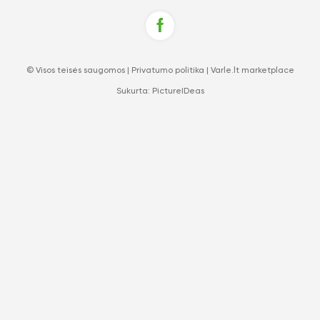
© Visos teisės saugomos |
Privatumo politika
|
Varle.lt marketplace
Sukurta:
PictureIDeas