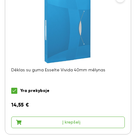
Dėklas su guma Esselte Vivida 40mm mėlynas
Yra prekyboje
14,55
€
Į krepšelį