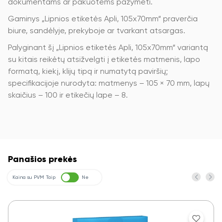
dokumentams ar pakuotėms pažymėti.
Gaminys „Lipnios etiketės Apli, 105x70mm“ praverčia
biure, sandėlyje, prekyboje ar tvarkant atsargas.
Palyginant šį „Lipnios etiketės Apli, 105x70mm“ variantą
su kitais reikėtų atsižvelgti į etiketės matmenis, lapo
formatą, kiekį, klijų tipą ir numatytą paviršių;
specifikacijoje nurodyta: matmenys – 105 × 70 mm, lapų
skaičius – 100 ir etikečių lape – 8.
Panašios prekės
Kaina su PVM
Taip
Ne