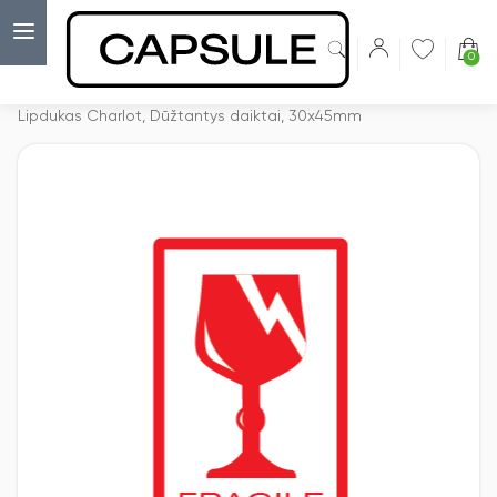
0
Capsulė
›
Vaikiški lipdukai
›
Lipdukas Charlot, Dūžtantys daiktai, 30x45mm