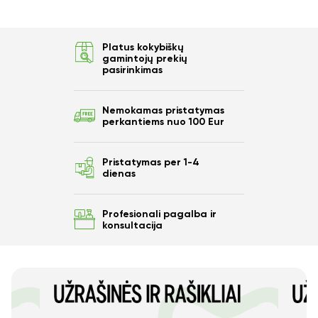
Ar norite sutaupyti
10%
Platus kokybiškų
nuo savo užsakymo?
gamintojų prekių
pasirinkimas
Nemokamas pristatymas
perkantiems nuo 100 Eur
Taip
Pristatymas per 1-4
Ne
dienas
Profesionali pagalba ir
konsultacija