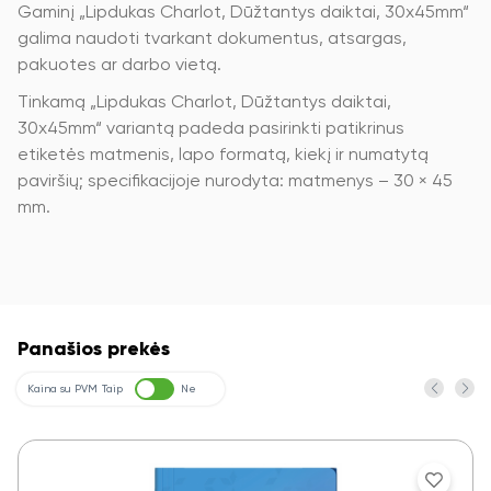
Gaminį „Lipdukas Charlot, Dūžtantys daiktai, 30x45mm“
galima naudoti tvarkant dokumentus, atsargas,
pakuotes ar darbo vietą.
Tinkamą „Lipdukas Charlot, Dūžtantys daiktai,
30x45mm“ variantą padeda pasirinkti patikrinus
etiketės matmenis, lapo formatą, kiekį ir numatytą
paviršių; specifikacijoje nurodyta: matmenys – 30 × 45
mm.
Panašios prekės
Kaina su PVM
Taip
Ne