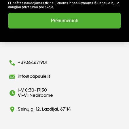
El. paštas naudojamas tik naujienoms ir pasiūlymams iš Capsule.lt,
daugiau privatumo politikoje.
Prenumeruoti
+37064671901
info@capsule.lt
I-V 8:30-17:30
VI-VII Nedirbame
Seinų g. 12, Lazdijai, 67114