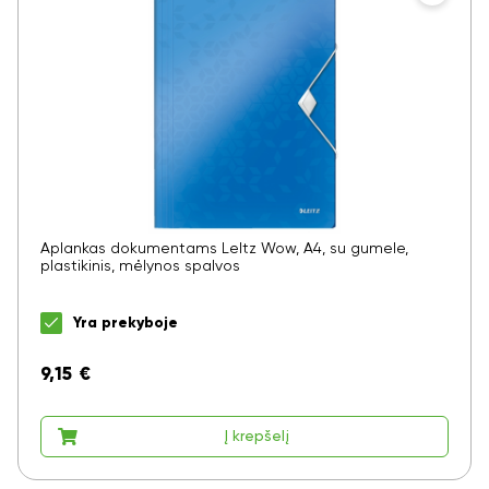
Aplankas dokumentams LeItz Wow, A4, su gumele,
plastikinis, mėlynos spalvos
Yra prekyboje
9,15
€
Į krepšelį