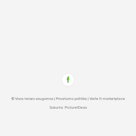
© Visos teisės saugomos |
Privatumo politika
|
Varle.lt marketplace
Sukurta:
PictureIDeas