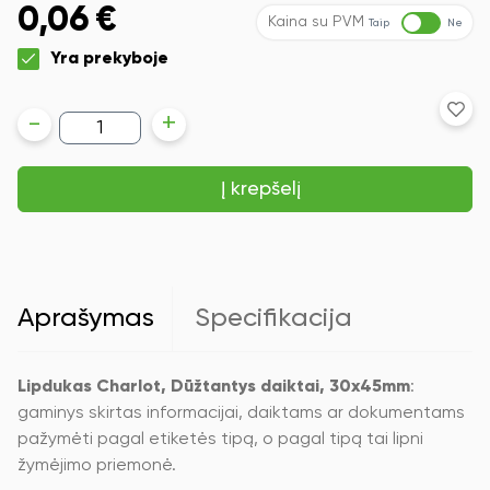
0,06
€
Kaina su PVM
Taip
Ne
Yra prekyboje
produkto
-
+
kiekis:
Lipdukas
Charlot,
Į krepšelį
Dūžtantys
daiktai,
30x45mm
Aprašymas
Specifikacija
Lipdukas Charlot, Dūžtantys daiktai, 30x45mm
:
gaminys skirtas informacijai, daiktams ar dokumentams
pažymėti pagal etiketės tipą, o pagal tipą tai lipni
žymėjimo priemonė.