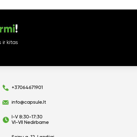
rmi
!
ir kitas
+37064671901
info@capsule.lt
I-V 8:30-17:30
VI-VII Nedirbame