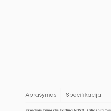
Aprašymas
Specifikacija
Kreidinis žymeklis Edding 4090, žalios
yra žym