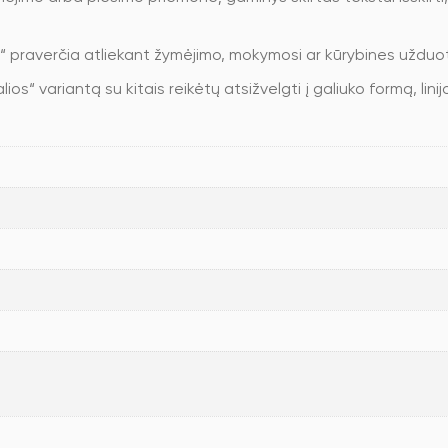
s“ praverčia atliekant žymėjimo, mokymosi ar kūrybines užduot
ios“ variantą su kitais reikėtų atsižvelgti į galiuko formą, linij