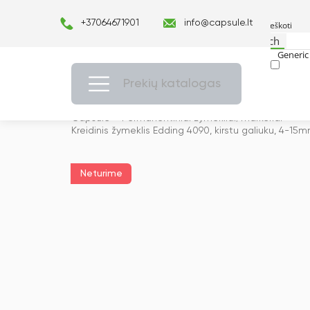
+37064671901
info@capsule.lt
Search
Generic 
Exact ma
Prekių katalogas
Capsulė
›
Permanentiniai žymekliai/markeriai
›
Kreidinis žymeklis Edding 4090, kirstu galiuku, 4-15m
Neturime