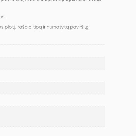
is.
os plotį, rašalo tipą ir numatytą paviršių;