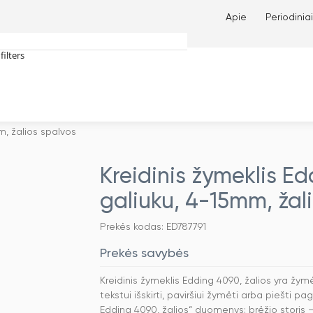
Apie
Periodiniai
filters
tches only
m, žalios spalvos
Kreidinis žymeklis Ed
galiuku, 4-15mm, žal
Prekės kodas: ED787791
Prekės savybės
Kreidinis žymeklis Edding 4090, žalios yra žy
tekstui išskirti, paviršiui žymėti arba piešti p
Edding 4090, žalios“ duomenys: brėžio storis 