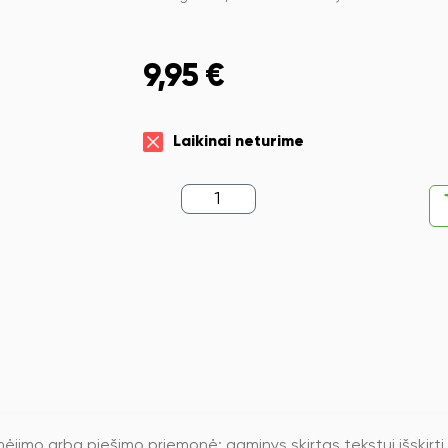
9,95
€
Laikinai neturime
produkto
kiekis:
Kreidinis
žymeklis
Edding
4090,
kirstu
galiuku,
4-
15mm,
žalios
spalvos
ėjimo arba piešimo priemonė; gaminys skirtas tekstui išskirti,