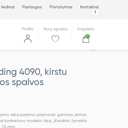
 leidinai
Paslaugos
Pristatymas
Kontaktai
Profilis
Norų sąrašas
Krepšelis
0
Atgal
ding 4090, kirstu
ios spalvos
mėjimo arba piešimo priemonė; gaminys skirtas
agal konkretaus modelio tipą. „Kreidinis žymeklis
– 1,5 mm.