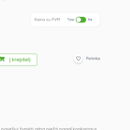
Kaina su PVM
Taip
Ne
Patinka
Į krepšelį
 paviršiui žymėti arba piešti pagal konkretaus