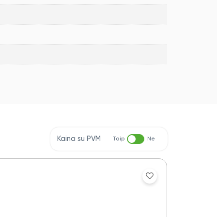
Kaina su PVM
Taip
Ne