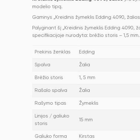
modelio tipą.
Gaminys „Kreidinis žymeklis Edding 4090, žalio
Palyginant šį „Kreidinis žymeklis Edding 4090, žal
specifikacijoje nurodyta: brėžio storis – 1,5 mm.
Prekinis ženklas
Edding
Spalva
Žalia
Brėžio storis
1, 5 mm
Rašalo spalva
Žalia
Rašymo tipas
Žymeklis
Linijos / galiuko
15 mm
storis
Galiuko forma
Kirstas