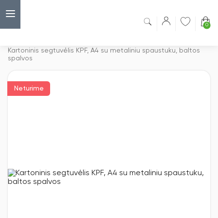
0
Capsulė
›
Kartoniniai segtuvėliai
›
Kartoninis segtuvėlis KPF, A4 su metaliniu spaustuku, baltos
spalvos
Neturime