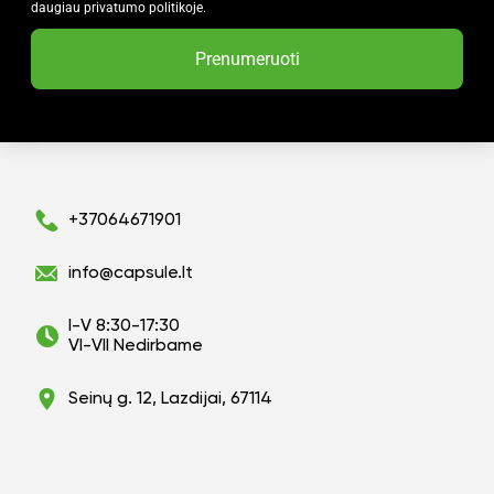
daugiau privatumo politikoje.
Prenumeruoti
+37064671901
info@capsule.lt
I-V 8:30-17:30
VI-VII Nedirbame
Seinų g. 12, Lazdijai, 67114