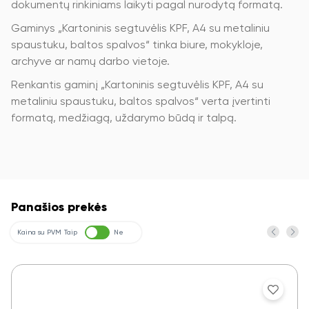
dokumentų rinkiniams laikyti pagal nurodytą formatą.
Gaminys „Kartoninis segtuvėlis KPF, A4 su metaliniu
spaustuku, baltos spalvos“ tinka biure, mokykloje,
archyve ar namų darbo vietoje.
Renkantis gaminį „Kartoninis segtuvėlis KPF, A4 su
metaliniu spaustuku, baltos spalvos“ verta įvertinti
formatą, medžiagą, uždarymo būdą ir talpą.
Panašios prekės
Kaina su PVM
Taip
Ne