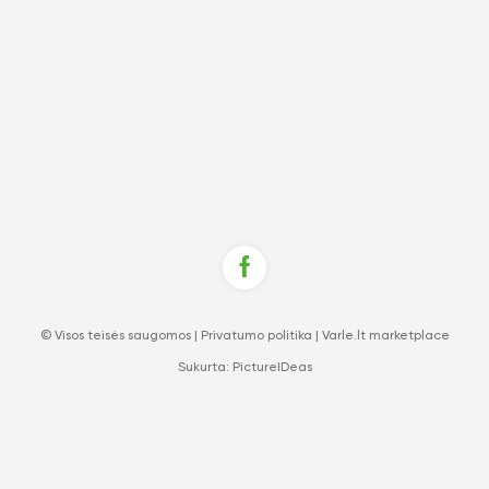
© Visos teisės saugomos |
Privatumo politika
|
Varle.lt marketplace
Sukurta:
PictureIDeas