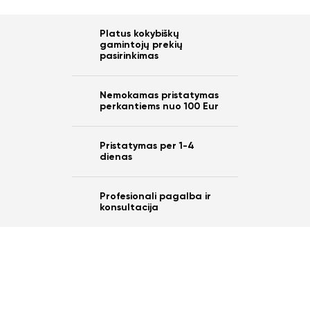
Platus kokybiškų
gamintojų prekių
pasirinkimas
Nemokamas pristatymas
perkantiems nuo 100 Eur
Pristatymas per 1-4
dienas
Profesionali pagalba ir
konsultacija