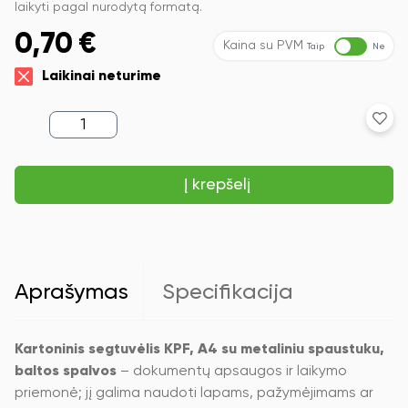
laikyti pagal nurodytą formatą.
0,70
€
Kaina su PVM
Taip
Ne
Laikinai neturime
produkto
kiekis:
Kartoninis
segtuvėlis
Į krepšelį
KPF,
A4
su
metaliniu
spaustuku,
baltos
spalvos
Aprašymas
Specifikacija
Kartoninis segtuvėlis KPF, A4 su metaliniu spaustuku,
baltos spalvos
– dokumentų apsaugos ir laikymo
priemonė; jį galima naudoti lapams, pažymėjimams ar