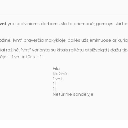
vnt
yra spalviniams darbams skirta priemonė; gaminys skirtas 
ožinė, 1vnt“ praverčia mokykloje, dailės užsiėmimuose ar kur
i rožinė, 1vnt“ variantą su kitais reikėtų atsižvelgti į dažų ti
 – 1 vnt ir tūris – 1 l.
Fila
Rožinė
1 vnt.
1 l
1 l
Neturime sandėlyje