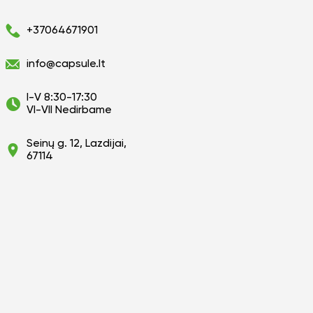
+37064671901
info@capsule.lt
I-V 8:30-17:30
VI-VII Nedirbame
Seinų g. 12, Lazdijai,
67114