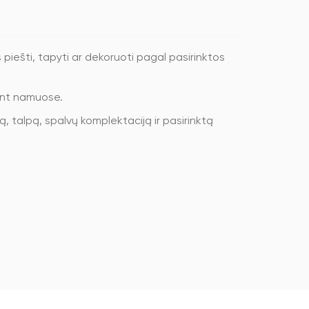
piešti, tapyti ar dekoruoti pagal pasirinktos
iant namuose.
pą, talpą, spalvų komplektaciją ir pasirinktą