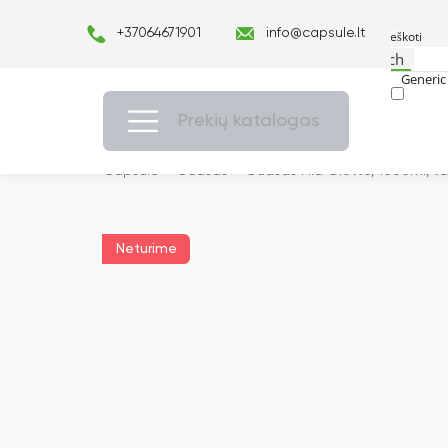
+37064671901
info@capsule.lt
Search
Generic 
Exact ma
Prekių katalogas
Capsulė
›
Guašas
›
Guašas Fila Giotto, 1000ml, tam
Neturime