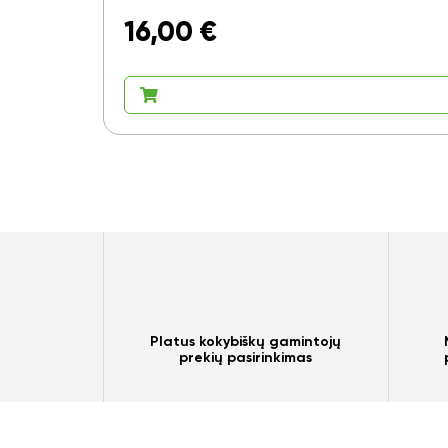
16,00
€
Platus kokybiškų gamintojų
prekių pasirinkimas