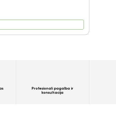
9,15
€
as
Profesionali pagalba ir
konsultacija