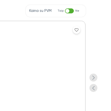
Kaina su PVM
Taip
Ne
Aplankas do
Yra pre