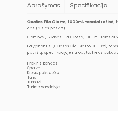
Aprašymas
Specifikacija
Guašas Fila Giotto, 1000ml, tamsiai rožinė, 1
dažų rūšies paskirtį.
Gaminys „Guašas Fila Giotto, 1000ml, tamsiai r
Palyginant šį „Guašas Fila Giotto, 1000ml, tamsia
paviršių; specifikacijoje nurodyta: kiekis pakuotėje
Prekinis ženklas
Spalva
Kiekis pakuotėje
Tūris
Turis Ml
Turime sandėlyje