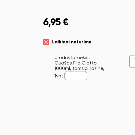
6,95
€
Laikinai neturime
produkto kiekis:
Guašas Fila Giotto,
1000ml, tamsiai rožinė,
1vnt