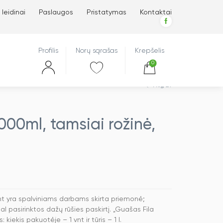
 leidinai
Paslaugos
Pristatymas
Kontaktai
Profilis
Norų sąrašas
Krepšelis
0
Atgal
000ml, tamsiai rožinė,
vnt yra spalviniams darbams skirta priemonė;
al pasirinktos dažų rūšies paskirtį. „Guašas Fila
kiekis pakuotėje – 1 vnt ir tūris – 1 l.