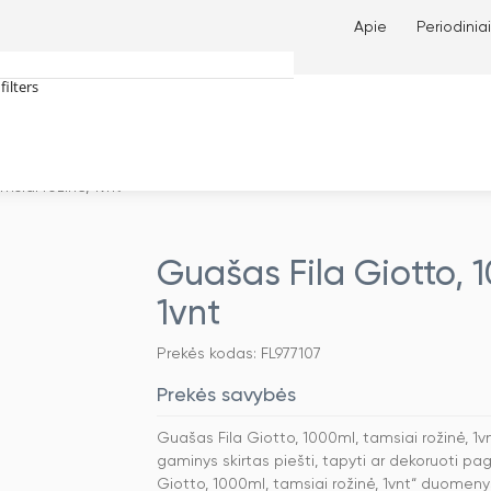
Apie
Periodiniai
filters
tches only
siai rožinė, 1vnt
Guašas Fila Giotto, 1
1vnt
Prekės kodas: FL977107
Prekės savybės
Guašas Fila Giotto, 1000ml, tamsiai rožinė, 1
gaminys skirtas piešti, tapyti ar dekoruoti pag
Giotto, 1000ml, tamsiai rožinė, 1vnt“ duomenys: 