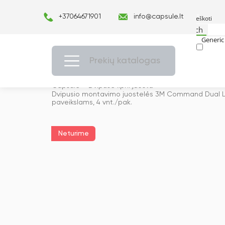
+37064671901
info@capsule.lt
Search
Generic 
Exact ma
Prekių katalogas
Capsulė
›
Dvipusė lipni juosta
›
Dvipusio montavimo juostelės 3M Command Dual Lo
paveikslams, 4 vnt./pak.
Neturime