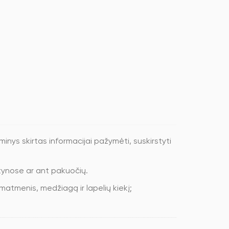
inys skirtas informacijai pažymėti, suskirstyti
ynose ar ant pakuočių.
matmenis, medžiagą ir lapelių kiekį;