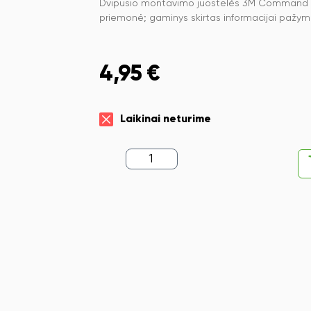
Dvipusio montavimo juostelės 3M Command Dua
priemonė; gaminys skirtas informacijai pažymėti
4,95
€
Laikinai neturime
produkto
kiekis:
Dvipusio
montavimo
juostelės
3M
Command
Dual
Lock,
17202,
nuotraukoms,
paveikslams,
4