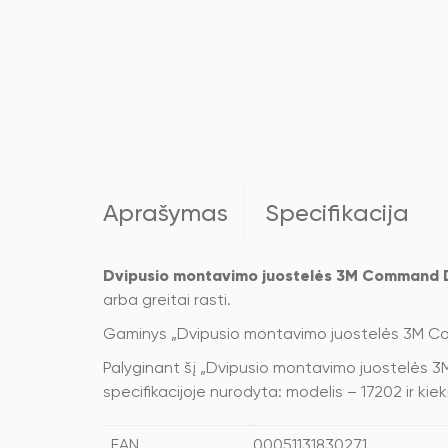
Aprašymas
Specifikacija
Dvipusio montavimo juostelės 3M Command 
arba greitai rasti.
Gaminys „Dvipusio montavimo juostelės 3M Co
Palyginant šį „Dvipusio montavimo juostelės 3M
specifikacijoje nurodyta: modelis – 17202 ir kie
EAN
00051131830271