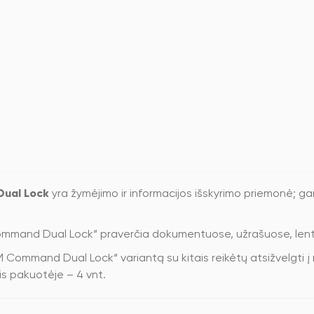
Dual Lock
yra žymėjimo ir informacijos išskyrimo priemonė; gam
mmand Dual Lock“ praverčia dokumentuose, užrašuose, lent
 Command Dual Lock“ variantą su kitais reikėtų atsižvelgti į 
kis pakuotėje – 4 vnt.