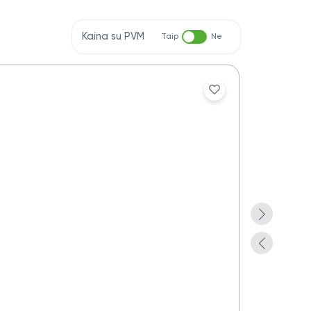
Kaina su PVM
Taip
Ne
Aplankas do
Yra pre