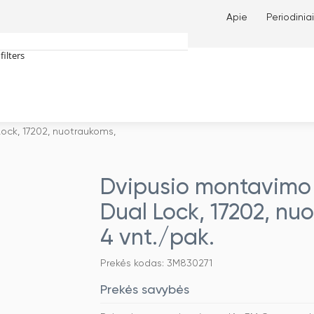
Apie
Periodiniai
filters
tches only
ck, 17202, nuotraukoms,
Dvipusio montavimo
Dual Lock, 17202, nu
4 vnt./pak.
Prekės kodas: 3M830271
Prekės savybės