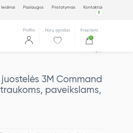
 leidinai
Paslaugos
Pristatymas
Kontaktai
Profilis
Norų sąrašas
Krepšelis
0
Atgal
 juostelės 3M Command
otraukoms, paveikslams,