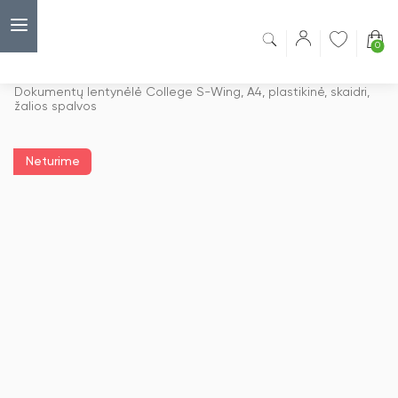
0
Capsulė
›
Dokumentų lentynėlės
›
Dokumentų lentynėlė College S-Wing, A4, plastikinė, skaidri,
žalios spalvos
Neturime