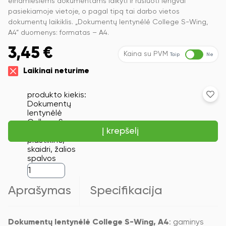
einamiesiems dokumentams laikyti ir rūšiuoti lengvai
pasiekiamoje vietoje, o pagal tipą tai darbo vietos
dokumentų laikiklis. „Dokumentų lentynėlė College S-Wing,
A4“ duomenys: formatas – A4.
3,45
€
Kaina su PVM
Taip
Ne
Laikinai neturime
produkto kiekis:
Dokumentų
lentynėlė
College S-
Į krepšelį
Wing, A4,
plastikinė,
skaidri, žalios
spalvos
Aprašymas
Specifikacija
Dokumentų lentynėlė College S-Wing, A4
: gaminys