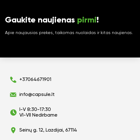
Gaukite naujienas
pirmi
!
Apie naujausias prekes, taikomas nuolaidas ir kitas naujienas.
+37064671901
info@capsule.lt
I-V 8:30-17:30
VI-VII Nedirbame
Seinų g. 12, Lazdijai, 67114