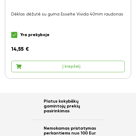
Dėklas dėžutė su guma Esselte Vivida 40mm raudonas
Yra prekyboje
14,55
€
Į krepšelį
Platus kokybiškų
gamintojų prekių
pasirinkimas
Nemokamas pristatymas
perkantiems nuo 100 Eur