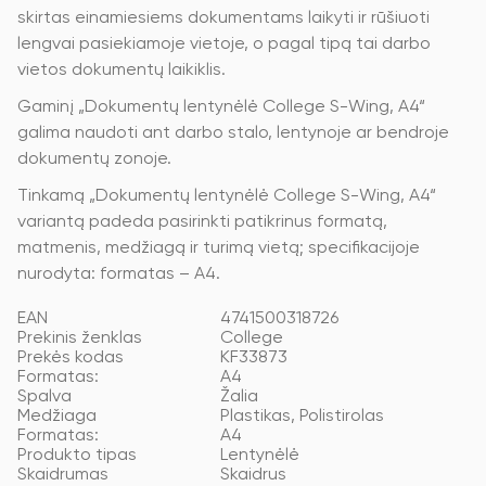
skirtas einamiesiems dokumentams laikyti ir rūšiuoti
lengvai pasiekiamoje vietoje, o pagal tipą tai darbo
vietos dokumentų laikiklis.
Gaminį „Dokumentų lentynėlė College S-Wing, A4“
galima naudoti ant darbo stalo, lentynoje ar bendroje
dokumentų zonoje.
Tinkamą „Dokumentų lentynėlė College S-Wing, A4“
variantą padeda pasirinkti patikrinus formatą,
matmenis, medžiagą ir turimą vietą; specifikacijoje
nurodyta: formatas – A4.
EAN
4741500318726
Prekinis ženklas
College
Prekės kodas
KF33873
Formatas:
A4
Spalva
Žalia
Medžiaga
Plastikas, Polistirolas
Formatas:
A4
Produkto tipas
Lentynėlė
Skaidrumas
Skaidrus