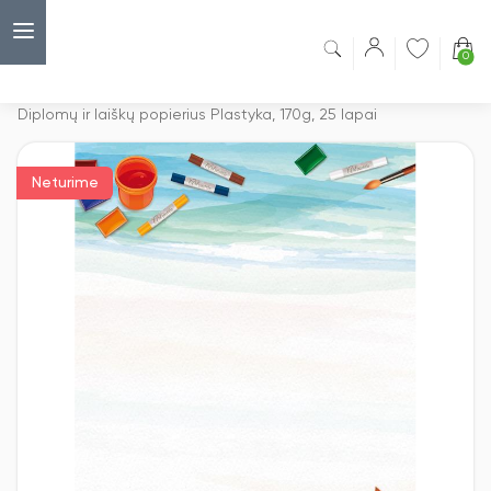
0
Capsulė
›
Spalvotas popierius
›
Diplomų ir laiškų popierius Plastyka, 170g, 25 lapai
Neturime