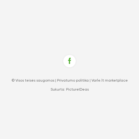
© Visos teisės saugomos |
Privatumo politika
|
Varle.lt marketplace
Sukurta:
PictureIDeas