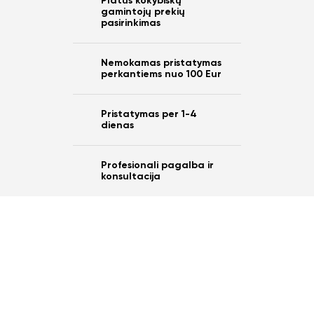
Platus kokybiškų
gamintojų prekių
pasirinkimas
Nemokamas pristatymas
perkantiems nuo 100 Eur
Pristatymas per 1-4
dienas
Profesionali pagalba ir
konsultacija