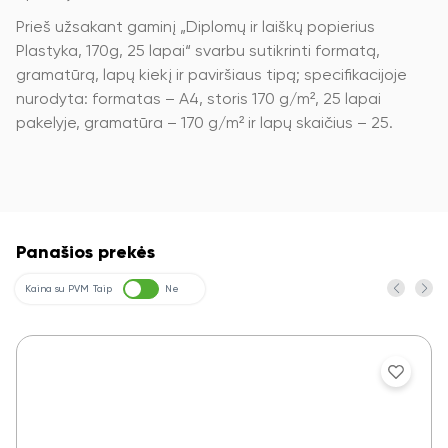
Prieš užsakant gaminį „Diplomų ir laiškų popierius
Plastyka, 170g, 25 lapai“ svarbu sutikrinti formatą,
gramatūrą, lapų kiekį ir paviršiaus tipą; specifikacijoje
nurodyta: formatas – A4, storis 170 g/m², 25 lapai
pakelyje, gramatūra – 170 g/m² ir lapų skaičius – 25.
Panašios prekės
Kaina su PVM
Taip
Ne