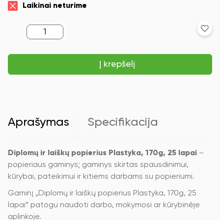
Laikinai neturime
produkto
kiekis:
Diplomų
ir
Į krepšelį
laiškų
popierius
Plastyka,
170g,
25
lapai
Aprašymas
Specifikacija
Diplomų ir laiškų popierius Plastyka, 170g, 25 lapai
–
popieriaus gaminys; gaminys skirtas spausdinimui,
kūrybai, pateikimui ir kitiems darbams su popieriumi.
Gaminį „Diplomų ir laiškų popierius Plastyka, 170g, 25
lapai“ patogu naudoti darbo, mokymosi ar kūrybinėje
aplinkoje.