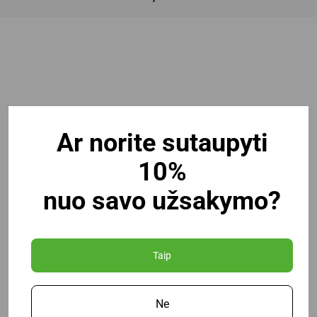
Ar norite sutaupyti
10%
nuo savo užsakymo?
Taip
Ne