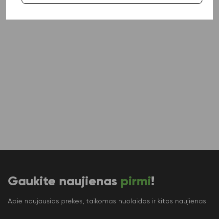
Gaukite naujienas
pirmi
!
Apie naujausias prekes, taikomas nuolaidas ir kitas naujienas.