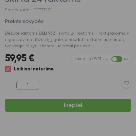
Prekės kodas: DE993212
Prekės savybės
Dėžutė raktams DELI 9321, skirta 24 raktams – raktų laikymo ir
organizavimo dėžutė; jį galima naudoti raktams numeruoti,
tvarkingai laikyti ir kontroliuojamai pasiekti.
59,95
€
Kaina su PVM
Taip
Ne
Laikinai neturime
produkto
kiekis:
Dėžutė
raktams
Į krepšelį
DELI
9321,
skirta
24
raktams