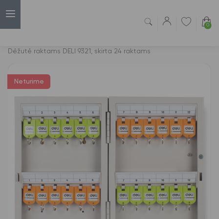
0
Capsulė
›
Raktų pakabukai
›
Dėžutė raktams DELI 9321, skirta 24 raktams
Neturime