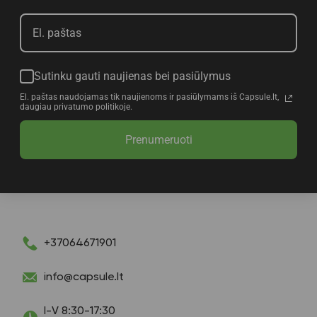
Sutinku gauti naujienas bei pasiūlymus
El. paštas naudojamas tik naujienoms ir pasiūlymams iš Capsule.lt,
daugiau privatumo politikoje.
Prenumeruoti
+37064671901
info@capsule.lt
I-V 8:30-17:30