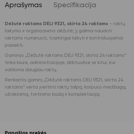
Aprašymas
Specifikacija
Dėžutė raktams DELI 9321, skirta 24 raktams
– raktų
laikymo ir organizavimo dėžutė; jį galima naudoti
raktams numeruoti, tvarkingai laikyti ir kontroliuojamai
pasiekti.
Gaminys „Dėžutė raktams DELI 9321, skirta 24 raktams“
tinka biure, administracijoje, dirbtuvėse ar kitur, kur
valdoma daugiau raktų.
Renkantis gaminį „Dėžutė raktams DELI 9321, skirta 24
raktams“ verta įvertinti raktų talpą, korpuso medžiagą,
užrakinimą, tvirtinimo būdą ir komplektaciją.
Panašios prekės