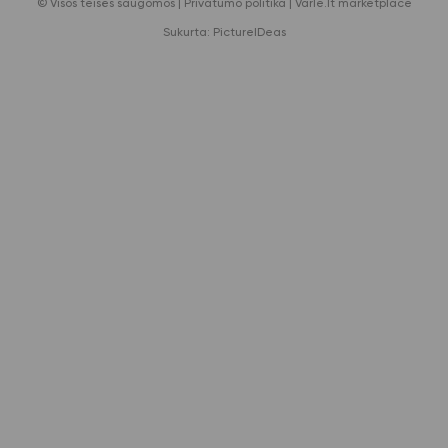
© Visos teisės saugomos |
Privatumo politika
|
Varle.lt marketplace
Sukurta:
PictureIDeas