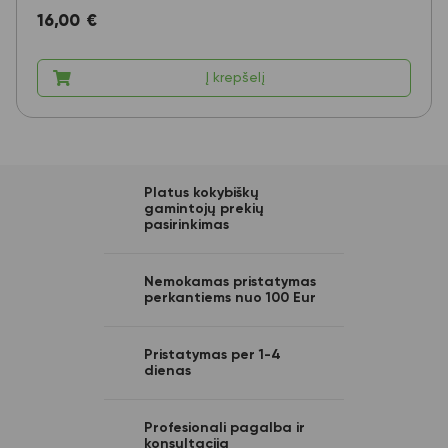
16,00
€
Į krepšelį
Platus kokybiškų
gamintojų prekių
pasirinkimas
Nemokamas pristatymas
perkantiems nuo 100 Eur
Pristatymas per 1-4
dienas
Profesionali pagalba ir
konsultacija