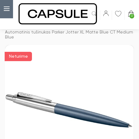
0
Capsulė
›
Išskirtiniai tušinukai
›
Automatinis tušinukas Parker Jotter XL Matte Blue CT Medium
Blue
Neturime