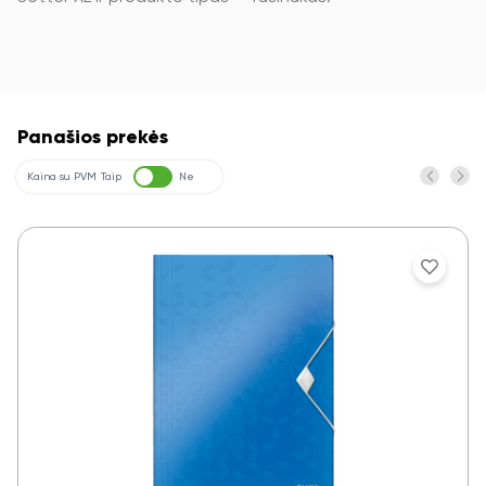
Panašios prekės
Kaina su PVM
Taip
Ne