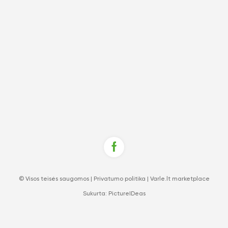
© Visos teisės saugomos |
Privatumo politika
|
Varle.lt marketplace
Sukurta:
PictureIDeas