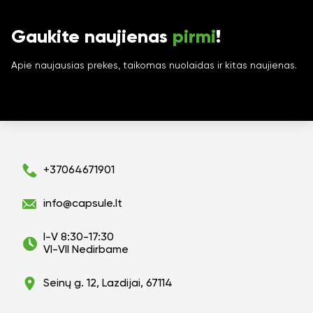
Gaukite naujienas
pirmi
!
Apie naujausias prekes, taikomas nuolaidas ir kitas naujienas.
+37064671901
info@capsule.lt
I-V 8:30-17:30
VI-VII Nedirbame
Seinų g. 12, Lazdijai, 67114