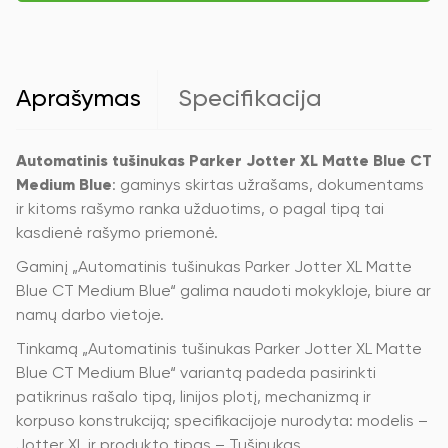
XL
Matte
Blue
CT
Medium
Aprašymas
Specifikacija
Blue
Automatinis tušinukas Parker Jotter XL Matte Blue CT
Medium Blue
: gaminys skirtas užrašams, dokumentams
ir kitoms rašymo ranka užduotims, o pagal tipą tai
kasdienė rašymo priemonė.
Gaminį „Automatinis tušinukas Parker Jotter XL Matte
Blue CT Medium Blue“ galima naudoti mokykloje, biure ar
namų darbo vietoje.
Tinkamą „Automatinis tušinukas Parker Jotter XL Matte
Blue CT Medium Blue“ variantą padeda pasirinkti
patikrinus rašalo tipą, linijos plotį, mechanizmą ir
korpuso konstrukciją; specifikacijoje nurodyta: modelis –
Jotter XL ir produkto tipas – Tušinukas.