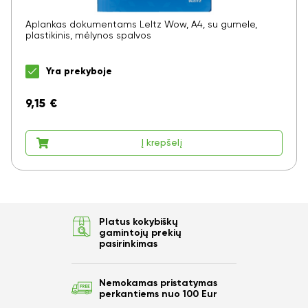
Aplankas dokumentams LeItz Wow, A4, su gumele,
plastikinis, mėlynos spalvos
Yra prekyboje
9,15
€
Į krepšelį
Platus kokybiškų
gamintojų prekių
pasirinkimas
Nemokamas pristatymas
perkantiems nuo 100 Eur