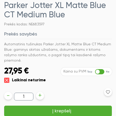
Parker Jotter XL Matte Blue
CT Medium Blue
Prekės kodas: NE683597
Prekės savybės
Automatinis tušinukas Parker Jotter XL Matte Blue CT Medium
Blue: gaminys skirtas užrašams, dokumentams ir kitoms
rašymo ranka užduotims, o pagal tipą tai kasdienė rašymo
priemonė.
27,95
€
Kaina su PVM
Taip
Ne
Laikinai neturime
produkto
-
+
kiekis:
Automatinis
tušinukas
Į krepšelį
Parker
Jotter