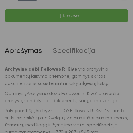
Archyvinė
dėžė
Į krepšelį
Fellowes
R-
Kive,
378x287x545mm,
kartoninė,
su
dangčiu,
Aprašymas
Specifikacija
pilkos
spalvos
Archyvinė dėžė Fellowes R-Kive
yra archyvinio
dokumentų laikymo priemonė; gaminys skirtas
dokumentams susisteminti ir laikyti ilgesnį laiką.
Gaminys „Archyvinė dėžė Fellowes R-Kive“ praverčia
archyve, sandėlyje ar dokumentų saugojimo zonoje.
Palyginant šį „Archyvinė dėžė Fellowes R-Kive“ variantą
su kitais reikėtų atsižvelgti į vidinius ir išorinius matmenis,
formatą, medžiagą ir žymėjimo vietą; specifikacijoje
nurodyta: matmenys – 378 × 287 × 545 mm.