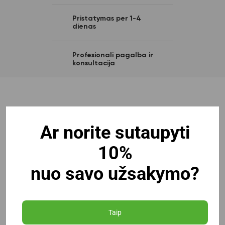
Pristatymas per 1-4
dienas
Profesionali pagalba ir
konsultacija
Ar norite sutaupyti
10%
nuo savo užsakymo?
Taip