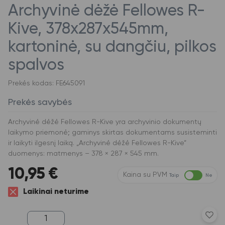
Archyvinė dėžė Fellowes R-
Kive, 378x287x545mm,
kartoninė, su dangčiu, pilkos
spalvos
Prekės kodas: FE645091
Prekės savybės
Archyvinė dėžė Fellowes R-Kive yra archyvinio dokumentų
laikymo priemonė; gaminys skirtas dokumentams susisteminti
ir laikyti ilgesnį laiką. „Archyvinė dėžė Fellowes R-Kive“
duomenys: matmenys – 378 × 287 × 545 mm.
10,95
€
Kaina su PVM
Taip
Ne
Laikinai neturime
produkto
kiekis: