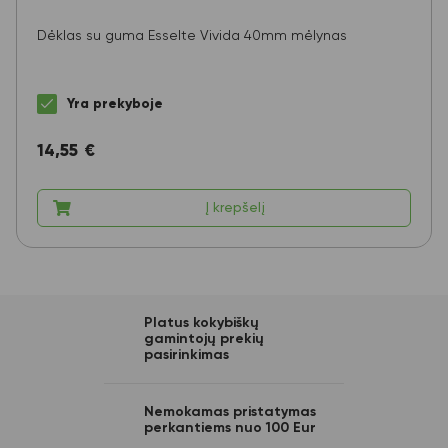
Dėklas su guma Esselte Vivida 40mm mėlynas
Yra prekyboje
14,55
€
Į krepšelį
Platus kokybiškų
gamintojų prekių
pasirinkimas
Nemokamas pristatymas
perkantiems nuo 100 Eur