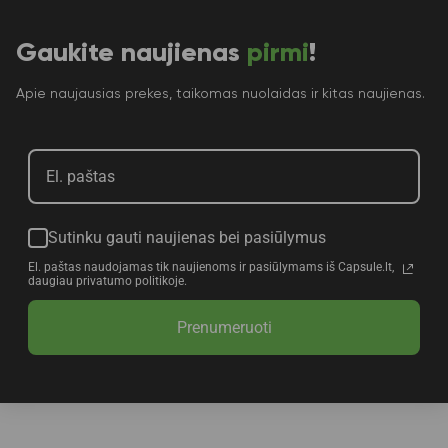
Gaukite naujienas
pirmi
!
Apie naujausias prekes, taikomas nuolaidas ir kitas naujienas.
Sutinku gauti naujienas bei pasiūlymus
El. paštas naudojamas tik naujienoms ir pasiūlymams iš Capsule.lt,
daugiau privatumo politikoje.
Prenumeruoti