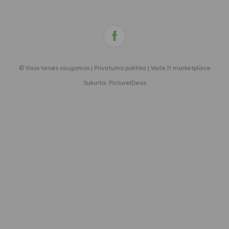
© Visos teisės saugomos |
Privatumo politika
|
Varle.lt marketplace
Sukurta:
PictureIDeas