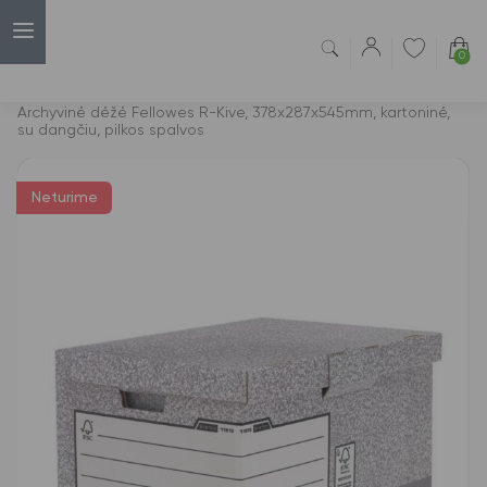
0
Capsulė
›
Archyvavimo dėžės
›
Archyvinė dėžė Fellowes R-Kive, 378x287x545mm, kartoninė,
su dangčiu, pilkos spalvos
Neturime