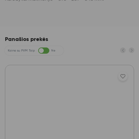
Panašios prekės
Kaina su PVM
Taip
Ne