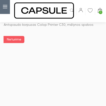
0
Capsulė
›
Korpusai antspaudams
›
Antspaudo korpusas Colop Printer C30, mėlynos spalvos
Neturime