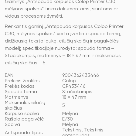
Gaminys „Antspaudo korpusas Colop Printer C30,
mėlynos spalvos“ tinka dokumentams, siuntoms ar
vidaus procesams žymėti.
Renkantis gaminį „Antspaudo korpusas Colop Printer
C30, mėlynos spalvos“ verta įvertinti spaudo formą,
didžiausią teksto lauką, eilučių skaičių ir pagalvėlės
modelį; specifikacijoje nurodyta: spaudo forma –
Stačiakampis, matmenys – 18 × 47 mm ir maksimalus
eilučių skaičius – 5.
EAN
9004362433446
Prekinis ženklas
Colop
Prekės kodas
CP433446
Spaudo forma
Stačiakampis
Matmenys
18 × 47 mm
Maksimalus eilučių
5
skaičius
Korpuso spalva
Mėlyna
Rašalo pagalvėlė
E/30
Spalva
Mėlyna
Tekstinis, Tekstinis
Antspaudo tipas
antspaudas