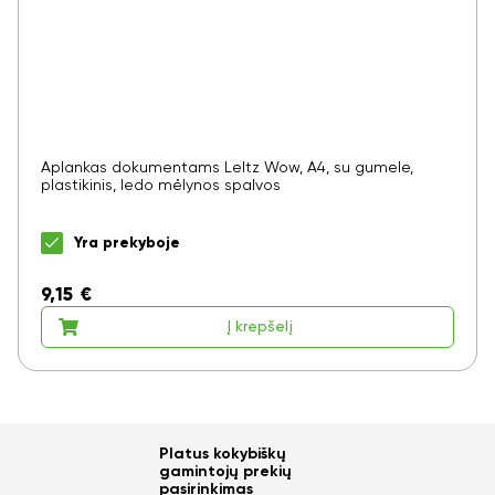
Aplankas dokumentams LeItz Wow, A4, su gumele,
plastikinis, ledo mėlynos spalvos
Yra prekyboje
9,15
€
Į krepšelį
Platus kokybiškų
gamintojų prekių
pasirinkimas