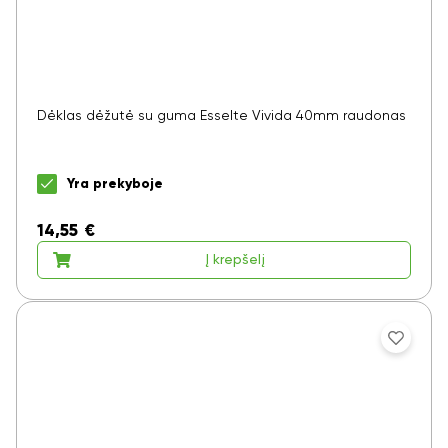
Dėklas dėžutė su guma Esselte Vivida 40mm raudonas
Yra prekyboje
14,55
€
Į krepšelį