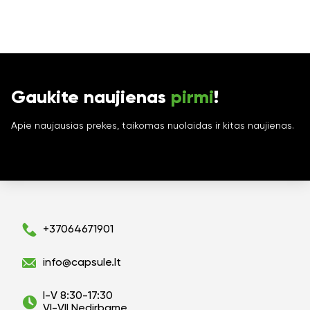
Gaukite naujienas
pirmi
!
Apie naujausias prekes, taikomas nuolaidas ir kitas naujienas.
+37064671901
info@capsule.lt
I-V 8:30-17:30
VI-VII Nedirbame