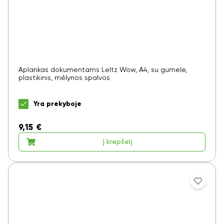
Aplankas dokumentams LeItz Wow, A4, su gumele,
plastikinis, mėlynos spalvos
Yra prekyboje
9,15
€
Į krepšelį