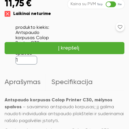
11,75
€
Kaina su PVM
Taip
Ne
Laikinai neturime
produkto kiekis:
Antspaudo
korpusas Colop
Printer C30,
Į krepšelį
mėlynos
spalvos
Aprašymas
Specifikacija
Antspaudo korpusas Colop Printer C30, mėlynos
spalvos
– savaiminio antspaudo korpusas; jį galima
naudoti individualiai antspaudo plokštelei ir suderinamai
rašalo pagalvėlei įstatyti.