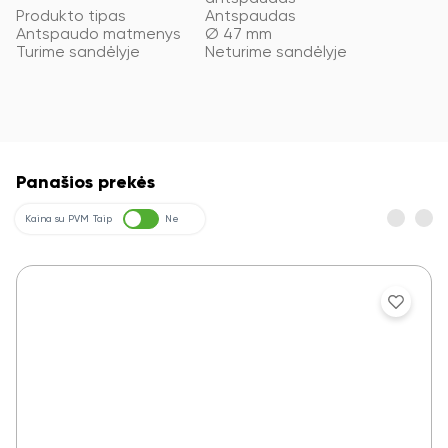
Produkto tipas
Antspaudas
Antspaudo matmenys
Ø 47 mm
Turime sandėlyje
Neturime sandėlyje
Panašios prekės
Kaina su PVM
Taip
Ne