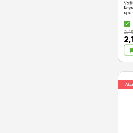
Vašk
Keyr
spal
2,4
2,
Akci