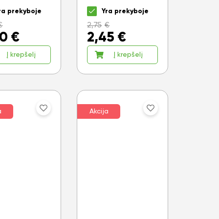
ra prekyboje
Yra prekyboje
€
2,75
€
50
€
2,45
€
Į krepšelį
Į krepšelį
a
Akcija