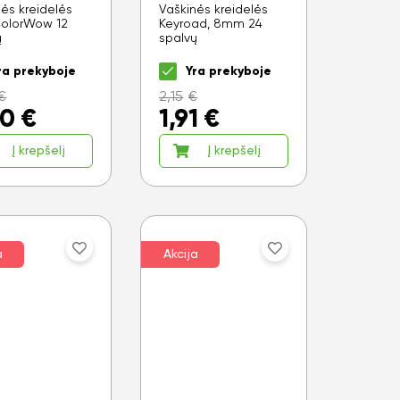
ės kreidelės
Vaškinės kreidelės
ColorWow 12
Keyroad, 8mm 24
ų
spalvų
ra prekyboje
Yra prekyboje
€
2,15
€
00
€
1,91
€
Į krepšelį
Į krepšelį
a
Akcija