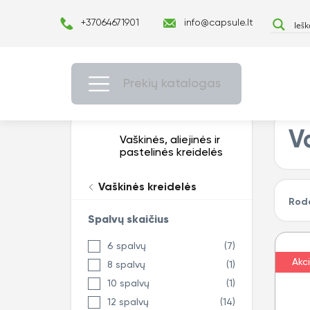
+37064671901
info@capsule.lt
Prekių katalogas
V
Vaškinės, aliejinės ir
pastelinės kreidelės
Vaškinės kreidelės
Rodo
Spalvų skaičius
6 spalvų
(7)
Akci
8 spalvų
(1)
10 spalvų
(1)
12 spalvų
(14)