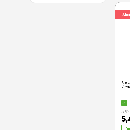
Akci
Kiet
Keyr
5,95
5,