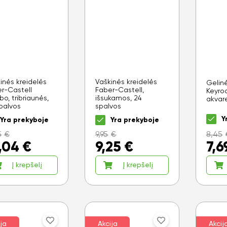
inės kreidelės
Vaškinės kreidelės
Gelinė
r-Castell
Faber-Castell,
Keyroa
o, tribriaunės,
išsukamos, 24
akvar
palvos
spalvos
Y
Yra prekyboje
Yra prekyboje
5
€
9,95
€
8,45
,04
€
9,25
€
7,6
Į krepšelį
Į krepšelį
ja
Akcija
Akcij