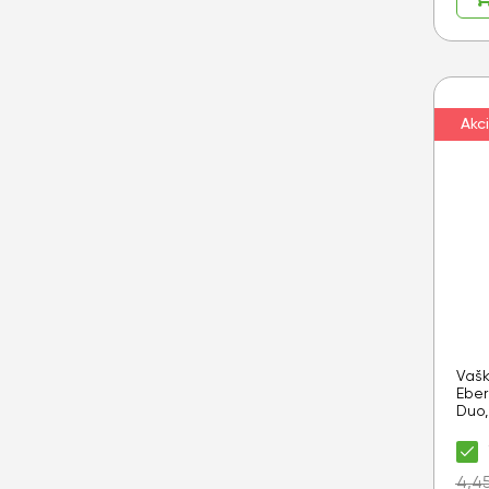
Akci
Vašk
Eber
Duo,
4,4