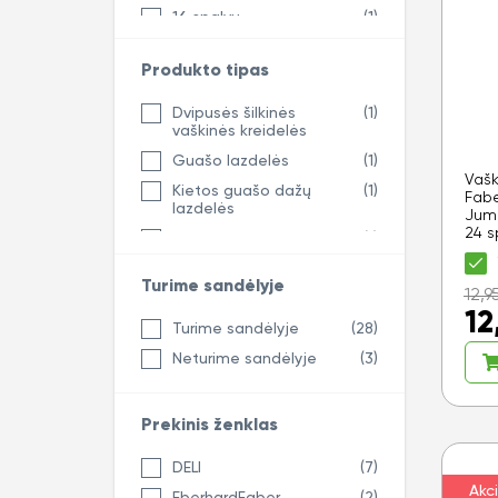
16 spalvų
(1)
24 spalvų
(6)
Produkto tipas
Dvipusės šilkinės
(1)
vaškinės kreidelės
Guašo lazdelės
(1)
Vašk
Kietos guašo dažų
(1)
Fabe
lazdelės
Jumb
24 s
Kietos guašo lazdelės
(1)
Kietos plakatinių dažų
(1)
Turime sandėlyje
lazdelės
12,9
12
Kreidelės
(27)
Turime sandėlyje
(28)
Lazdelė
(4)
Neturime sandėlyje
(3)
Pirštų kreidelės
(1)
Vaškinės kreidelės
(3)
Prekinis ženklas
DELI
(7)
Akci