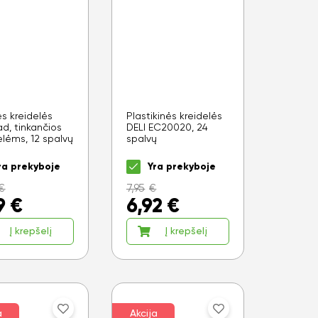
s kreidelės
Plastikinės kreidelės
d, tinkančios
DELI EC20020, 24
elėms, 12 spalvų
spalvų
ra prekyboje
Yra prekyboje
€
7,95
€
9
€
6,92
€
Į krepšelį
Į krepšelį
a
Akcija