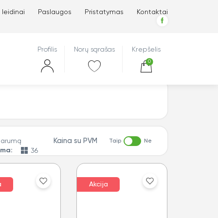
 leidinai
Paslaugos
Pristatymas
Kontaktai
Profilis
Norų sąrašas
Krepšelis
0
Kaina su PVM
Taip
Ne
oma:
a
Akcija