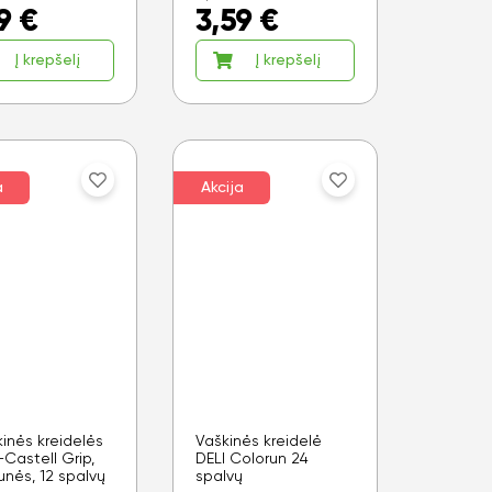
9
€
3,59
€
Į krepšelį
Į krepšelį
a
Akcija
kinės kreidelės
Vaškinės kreidelė
Castell Grip,
DELI Colorun 24
aunės, 12 spalvų
spalvų