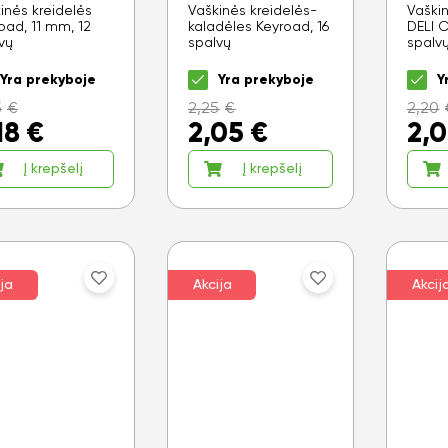
inės kreidelės
Vaškinės kreidelės-
Vaškin
oad, 11 mm, 12
kaladėles Keyroad, 16
DELI 
vų
spalvų
spalv
Yra prekyboje
Yra prekyboje
Y
5
€
2,25
€
2,20
18
€
2,05
€
2,
Į krepšelį
Į krepšelį
ja
Akcija
Akcij