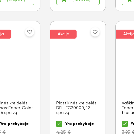
ja
Akcija
Akcij
inės kreidelės
Plastikinės kreidelės
Vaškin
hardFaber, Colori
DELI EC20000, 12
Faber
 6 spalvų
spalvų
tribri
Yra prekyboje
Yra prekyboje
Y
5
€
4,25
€
3,95