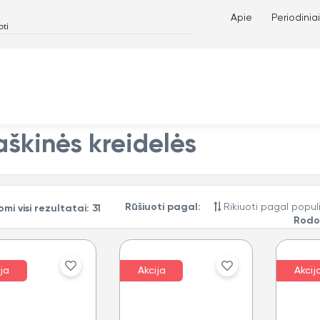
Apie
Periodiniai
aškinės kreidelės
Rūšiuoti pagal:
mi visi rezultatai: 31
Rod
ja
Akcija
Akcij