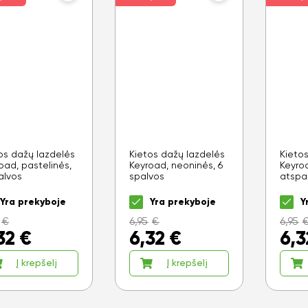
os dažų lazdelės
Kietos dažų lazdelės
Kieto
oad, pastelinės,
Keyroad, neoninės, 6
Keyro
alvos
spalvos
atspal
Yra prekyboje
Yra prekyboje
Y
€
6,95
€
6,95
32
€
6,32
€
6,3
Į krepšelį
Į krepšelį