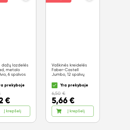
s dažų lazdelės
Vaškinės kreidelės
ad, metalo
Faber-Castell
vio, 6 spalvos
Jumbo, 12 spalvų
ra prekyboje
Yra prekyboje
€
6,50
€
2
€
5,66
€
Į krepšelį
Į krepšelį