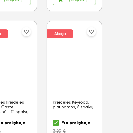
a
Akcija
ės kreidelės
Kreidelės Keyroad,
-Castell,
plaunamos, 6 spalvų
aunės, 12 spalvų
ra prekyboje
Yra prekyboje
€
3,95
€