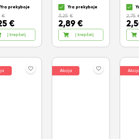
Yra prekyboje
Yra prekyboje
Y
€
3,25
€
2,75
25
€
2,89
€
2,
Į krepšelį
Į krepšelį
ja
Akcija
Akcij