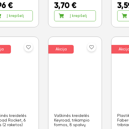
96
€
3,70
€
3,5
Į krepšelį
Į krepšelį
ja
Akcija
Akcij
inės kreidelės
Vaškinės kreidelės
Plasti
oad Rocket, 6
Keyroad, trikampio
Faber-
s (2 raketos)
formos, 8 spalvų
tribri