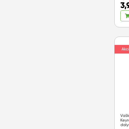
3,
Akci
Vašk
Keyr
daly