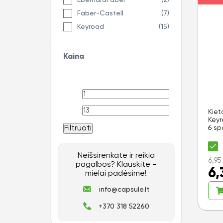
EberhardFaber
(2)
Faber-Castell
(7)
Keyroad
(15)
Kaina
Kiet
Keyr
Filtruoti
6 sp
Neišsirenkate ir reikia
6,95
pagalbos? Klauskite -
6,
mielai padėsime!
info@capsule.lt
+370 318 52260