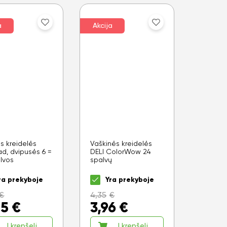
a
Akcija
ės kreidelės
Vaškinės kreidelės
ad, dvipusės 6 =
DELI ColorWow 24
alvos
spalvų
ra prekyboje
Yra prekyboje
€
4,35
€
05
€
3,96
€
Į krepšelį
Į krepšelį