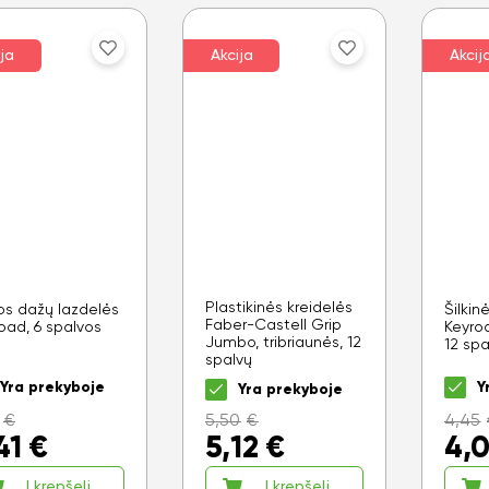
ja
Akcija
Akcij
Plastikinės kreidelės
os dažų lazdelės
Šilkin
Faber-Castell Grip
oad, 6 spalvos
Keyro
Jumbo, tribriaunės, 12
12 sp
spalvų
Yra prekyboje
Y
Yra prekyboje
€
5,50
€
4,45
41
€
5,12
€
4,
Į krepšelį
Į krepšelį