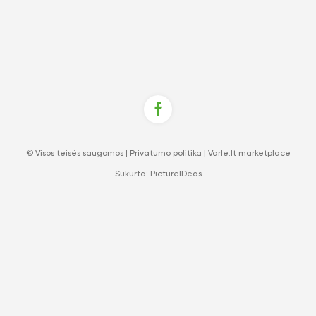
© Visos teisės saugomos |
Privatumo politika
|
Varle.lt marketplace
Sukurta:
PictureIDeas