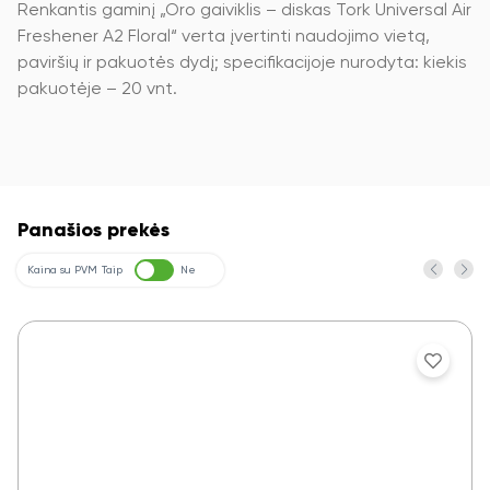
Renkantis gaminį „Oro gaiviklis – diskas Tork Universal Air
Freshener A2 Floral“ verta įvertinti naudojimo vietą,
paviršių ir pakuotės dydį; specifikacijoje nurodyta: kiekis
pakuotėje – 20 vnt.
Panašios prekės
Kaina su PVM
Taip
Ne