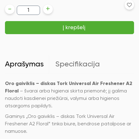
produkto
-
+
kiekis:
Oro
gaiviklis
Į krepšelį
–
diskas
Tork
Universal
Air
Freshener
A2
Aprašymas
Specifikacija
Floral
(236015),
gėlių
kvapas,
Oro gaiviklis – diskas Tork Universal Air Freshener A2
pakuotėje
Floral
– švarai arba higienai skirta priemonė; jį galima
20
naudoti kasdienei priežiūrai, valymui arba higienos
vnt.
atsargoms papildyti.
Gaminys „Oro gaiviklis – diskas Tork Universal Air
Freshener A2 Floral“ tinka biure, bendrose patalpose ar
namuose.