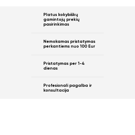
Platus kokybiškų
gamintojų prekių
pasirinkimas
Nemokamas pristatymas
perkantiems nuo 100 Eur
Pristatymas per 1-4
dienas
Profesionali pagalba ir
konsultacija