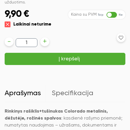
užduotims.
9,90
€
Kaina su PVM
Taip
Ne
Laikinai neturime
produkto
-
+
kiekis:
Rinkinys
rašiklis+tušinukas
Į krepšelį
Colorado
metalinis,
dėžutėje,
rožinės
spalvos
Aprašymas
Specifikacija
Rinkinys rašiklis+tušinukas Colorado metalinis,
dėžutėje, rožinės spalvos
: kasdienė rašymo priemonė;
numatytas naudojimas – užrašams, dokumentams ir