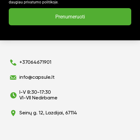
daugiau privatumo politikoje.
Prenumeruoti
+37064671901
info@capsule.lt
I-V 8:30-17:30
VI-VII Nedirbame
Seinų g. 12, Lazdijai, 67114