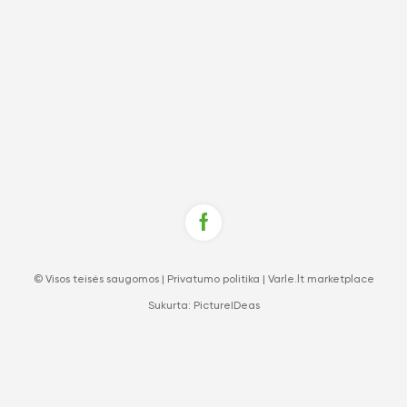
© Visos teisės saugomos |
Privatumo politika
|
Varle.lt marketplace
Sukurta:
PictureIDeas