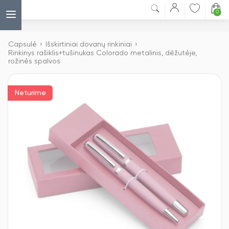
0
Capsulė
›
Išskirtiniai dovanų rinkiniai
›
Rinkinys rašiklis+tušinukas Colorado metalinis, dėžutėje,
rožinės spalvos
Neturime