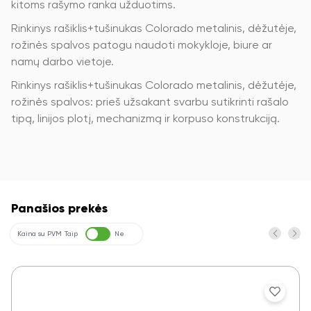
kitoms rašymo ranka užduotims.
Rinkinys rašiklis+tušinukas Colorado metalinis, dėžutėje,
rožinės spalvos patogu naudoti mokykloje, biure ar
namų darbo vietoje.
Rinkinys rašiklis+tušinukas Colorado metalinis, dėžutėje,
rožinės spalvos: prieš užsakant svarbu sutikrinti rašalo
tipą, linijos plotį, mechanizmą ir korpuso konstrukciją.
Panašios prekės
Kaina su PVM
Taip
Ne