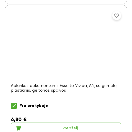
Aplankas dokumentams Esselte Vivida, A4, su gumele,
plastikinis, geltonos spalvos
Yra prekyboje
6,80
€
Į krepšelį