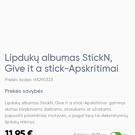
Lipdukų albumas StickN,
Give it a stick-Apskritimai
Prekės kodas: HX290323
Prekės savybės
Lipdukų albumas StickN, Give it a stick-Apskritimai: gaminys
skirtas kūrybiniams darbams, atvirukams ar užrašams
papuošti pasirinktais motyvais, o pagal tipą tai dekoratyvinių
lipdukų rinkinys.
11,95
€
Kaina su PVM