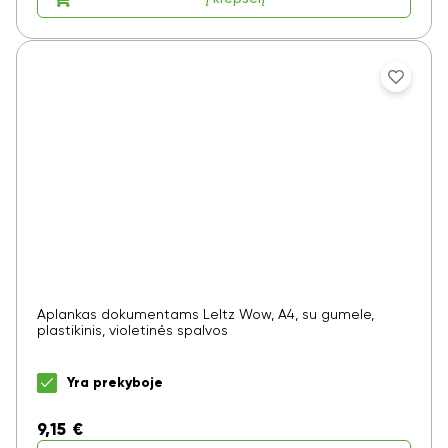
Aplankas dokumentams LeItz Wow, A4, su gumele,
plastikinis, violetinės spalvos
Yra prekyboje
9,15
€