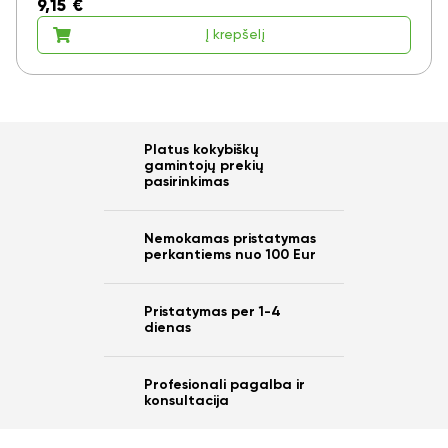
9,15
€
Į krepšelį
Platus kokybiškų
gamintojų prekių
pasirinkimas
Nemokamas pristatymas
perkantiems nuo 100 Eur
Pristatymas per 1-4
dienas
Profesionali pagalba ir
konsultacija