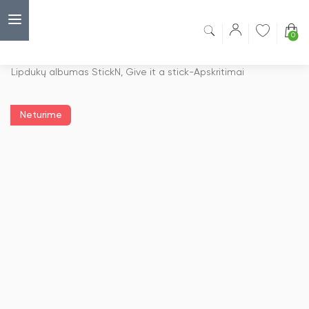
0
Capsulė
›
Dovanų maišeliai
›
Lipdukų albumas StickN, Give it a stick-Apskritimai
Neturime