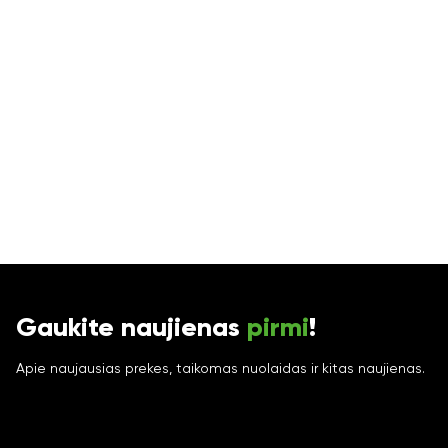
Gaukite naujienas
pirmi
!
Apie naujausias prekes, taikomas nuolaidas ir kitas naujienas.