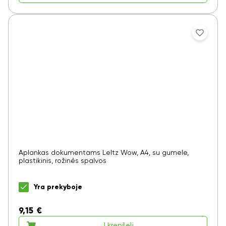
Aplankas dokumentams LeItz Wow, A4, su gumele,
plastikinis, rožinės spalvos
Yra prekyboje
9,15
€
Į krepšelį