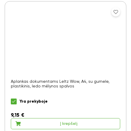
Aplankas dokumentams LeItz Wow, A4, su gumele,
plastikinis, ledo mėlynos spalvos
Yra prekyboje
9,15
€
Į krepšelį