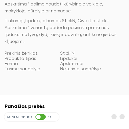
Apskritimai“ galima naudoti kūrybinėje veikloje,
mokykloje, būrelyje ar namuose.
Tinkamą „Lipdukų albumas StickN, Give it a stick-
Apskritimai“ variantą padeda pasirinkti patikrinus
lipdukų motyvą, dydį, kiekį ir paviršių, ant kurio jie bus
klijuojami.
Prekinis ženklas
Stick’N
Produkto tipas
Lipdukai
Forma
Apskritimai
Turime sandėlyje
Neturime sandėlyje
Panašios prekės
Kaina su PVM
Taip
Ne