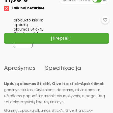
Taip
Ne
Laikinai neturime
produkto kiekis:
Lipdukų
albumas StickN,
Give it a stick-
Į krepšelį
Apskritimai
Aprašymas
Specifikacija
Lipdukų albumas StickN, Give it a stick-Apskritimai
:
gaminys skirtas kūrybiniams darbams, atvirukams ar
užrašams papuošti pasirinktais motyvais, o pagal tipą
tai dekoratyvinių lipdukų rinkinys.
Gaminį „Lipdukų albumas StickN, Give it a stick-