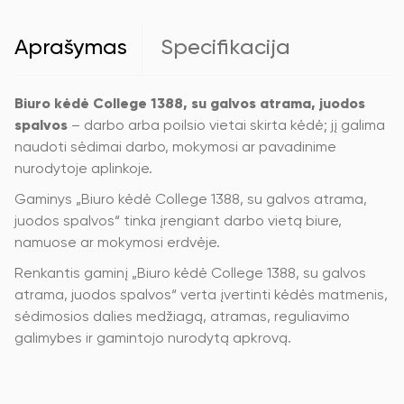
atrama,
juodos
spalvos
Aprašymas
Specifikacija
Biuro kėdė College 1388, su galvos atrama, juodos
spalvos
– darbo arba poilsio vietai skirta kėdė; jį galima
naudoti sėdimai darbo, mokymosi ar pavadinime
nurodytoje aplinkoje.
Gaminys „Biuro kėdė College 1388, su galvos atrama,
juodos spalvos“ tinka įrengiant darbo vietą biure,
namuose ar mokymosi erdvėje.
Renkantis gaminį „Biuro kėdė College 1388, su galvos
atrama, juodos spalvos“ verta įvertinti kėdės matmenis,
sėdimosios dalies medžiagą, atramas, reguliavimo
galimybes ir gamintojo nurodytą apkrovą.