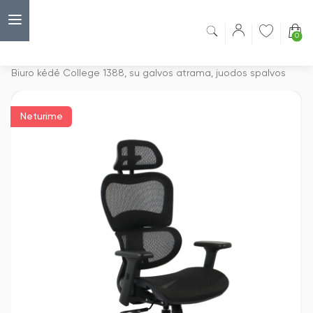
0
Capsulė
›
Biuro kėdės
›
Biuro kėdė College 1388, su galvos atrama, juodos spalvos
Neturime