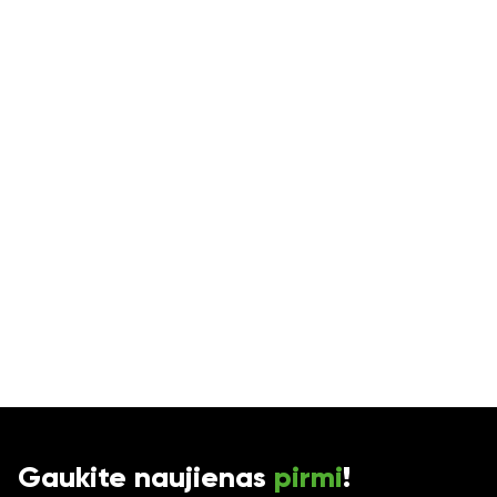
Gaukite naujienas
pirmi
!