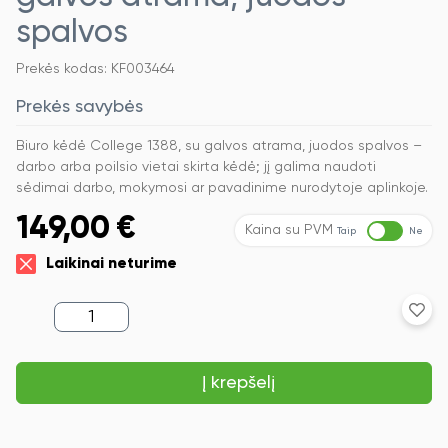
spalvos
Prekės kodas: KF003464
Prekės savybės
Biuro kėdė College 1388, su galvos atrama, juodos spalvos –
darbo arba poilsio vietai skirta kėdė; jį galima naudoti
sėdimai darbo, mokymosi ar pavadinime nurodytoje aplinkoje.
149,00
€
Kaina su PVM
Taip
Ne
Laikinai neturime
produkto
kiekis:
Biuro
kėdė
Į krepšelį
College
1388,
su
galvos