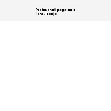
Profesionali pagalba ir
konsultacija
Ar norite sutaupyti
10%
nuo savo užsakymo?
Taip
Ne