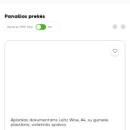
Panašios prekės
Kaina su PVM
Taip
Ne
Aplankas dokumentams LeItz Wow, A4, su gumele,
plastikinis, violetinės spalvos