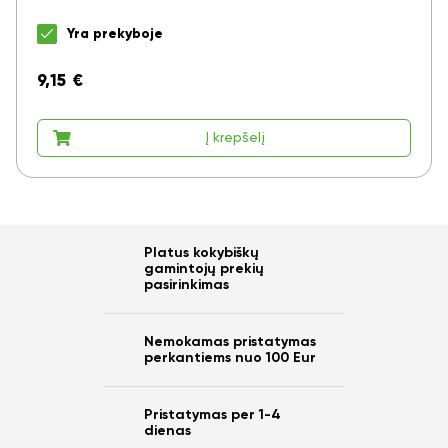
Yra prekyboje
9,15
€
Į krepšelį
Platus kokybiškų
gamintojų prekių
pasirinkimas
Nemokamas pristatymas
perkantiems nuo 100 Eur
Pristatymas per 1-4
dienas