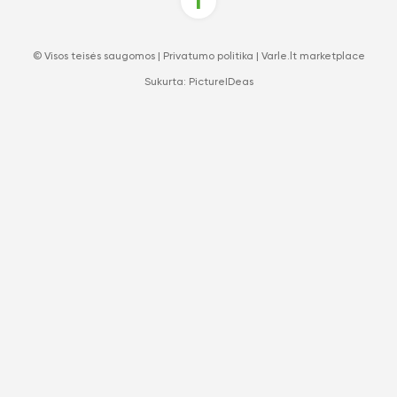
© Visos teisės saugomos |
Privatumo politika
|
Varle.lt marketplace
Sukurta:
PictureIDeas