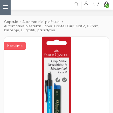
0
Capsulė
›
Automatiniai pieštukai
›
Automatinis pieštukas Faber-Castell Grip-Matic, 0.7mm,
blisteryje, su grafitų papildymu
Neturime