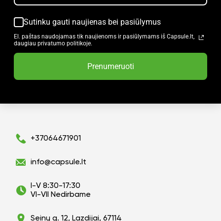
Sutinku gauti naujienas bei pasiūlymus
El. paštas naudojamas tik naujienoms ir pasiūlymams iš Capsule.lt,
daugiau privatumo politikoje.
Prenumeruoti
+37064671901
info@capsule.lt
I-V 8:30-17:30
VI-VII Nedirbame
Seinų g. 12, Lazdijai, 67114