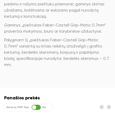
piešimo ir rašymo pieštuku priemonė; gaminys skirtas
užrašams, brėžiniams ar eskizams pagal nurodytą
kietumą ir konstrukciją.
Gaminys „pieštukas Faber-Castell Grip-Matic 0.7mm“
praverčia mokymosi, biuro ar kūrybinėse užduotyse.
Palyginant šį „pieštukas Faber-Castell Grip-Matic
0.7mm“ variantą su kitais reikėtų atsižvelgti į grafito
kietumą, šerdelės skersmenį, korpusą ir papildymo
būdą; specifikacijoje nurodyta: šerdelės skersmuo – 0.7
mm.
Panašios prekės
Kaina su PVM
Taip
Ne