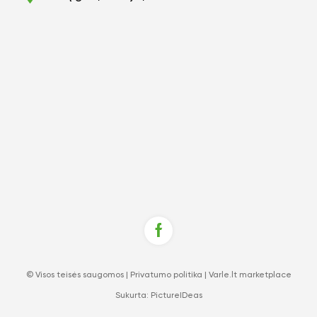
© Visos teisės saugomos |
Privatumo politika
|
Varle.lt marketplace
Sukurta:
PictureIDeas