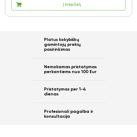
Į krepšelį
Ar norite sutaupyti
Platus kokybiškų
10%
gamintojų prekių
pasirinkimas
nuo savo užsakymo?
Nemokamas pristatymas
perkantiems nuo 100 Eur
Taip
Pristatymas per 1-4
dienas
Ne
Profesionali pagalba ir
konsultacija