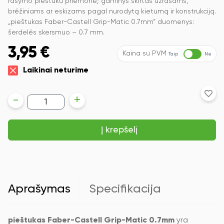
rašymo pieštuku priemonė; gaminys skirtas užrašams,
brėžiniams ar eskizams pagal nurodytą kietumą ir konstrukciją.
„pieštukas Faber-Castell Grip-Matic 0.7mm“ duomenys:
šerdelės skersmuo – 0.7 mm.
3,95
€
Kaina su PVM
Taip
Ne
Laikinai neturime
produkto
-
+
kiekis:
Automatinis
pieštukas
Į krepšelį
Faber-
Castell
Grip-
Matic,
0.7mm,
blisteryje,
su
Aprašymas
Specifikacija
grafitų
papildymu
pieštukas Faber-Castell Grip-Matic 0.7mm
yra