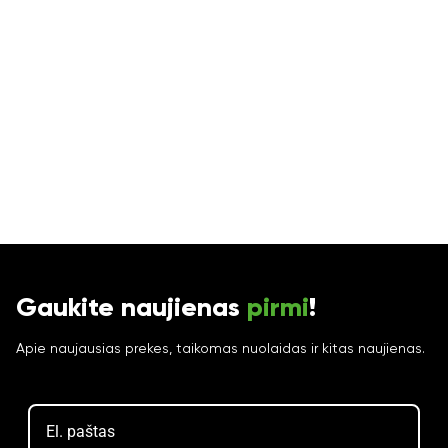
Gaukite naujienas
pirmi
!
Apie naujausias prekes, taikomas nuolaidas ir kitas naujienas.