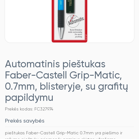
Automatinis pieštukas
Faber-Castell Grip-Matic,
0.7mm, blisteryje, su grafitų
papildymu
Prekės kodas: FC327974
Prekės savybės
pieštukas Faber-Castell Grip-Matic 0.7mm yra piešimo ir